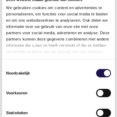
We gebruiken cookies om content en advertenties te
personaliseren, om functies voor social media te bieden
Zwaarwerkregeling Bouw & Infra
en om ons websiteverkeer te analyseren. Ook delen we
voor uitzendkrachten verlengd tot en
informatie over uw gebruik van onze site met onze
met 2027
partners voor social media, adverteren en analyse. Deze
partners kunnen deze gegevens combineren met andere
informatie die u aan ze heeft verstrekt of die ze hebben
verzameld op basis van uw gebruik van hun services.
Toestemmingsselectie
Uitzendkrachten die aan de voorwaarden
Noodzakelijk
voldoen, kunnen maximaal 3 jaar vóór hun AOW-
leeftijd stoppen met werken.
Voorkeuren
Nieuws
Statistieken