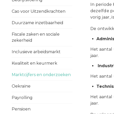
In periode
dezelfde p
Cao voor Uitzendkrachten
vorig jaar,
Duurzame inzetbaarheid
De ontwikke
Fiscale zaken en sociale
Adminis
zekerheid
Het aantal
Inclusieve arbeidsmarkt
jaar.
Kwaliteit en keurmerk
Industr
Marktcijfers en onderzoeken
Het aantal
Oekraïne
Technis
Het aantal
Payrolling
jaar.
Pensioen