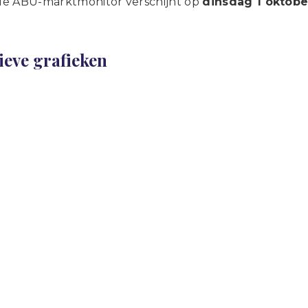
e ABU-marktmonitor verschijnt op
dinsdag 1 oktobe
ieve grafieken