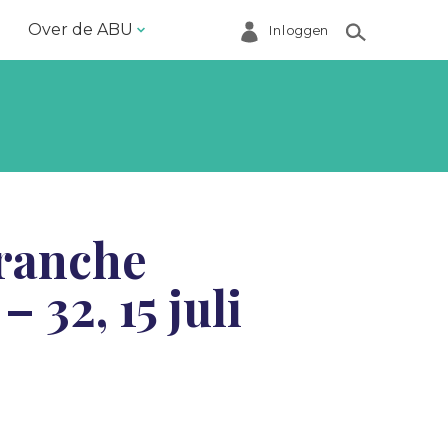
Over de ABU
Inloggen
Bestuur en ABU-bureau
Contact
Helpdesk
Inloggen Mijn ABU
ranche
Ledenregister
 32, 15 juli
Ledenservice
Magazine VoorWerk
Melding doen
Over de ABU