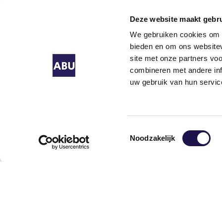
Deze website maakt gebru
We gebruiken cookies om c
bieden en om ons websitev
site met onze partners vo
combineren met andere inf
Cijfers & t
uw gebruik van hun servic
Ur
uit
period
Toestemmingsselectie
25-28, 
Noodzakelijk
In periode 
uren met 
toe met 4%,
dezelfde pe