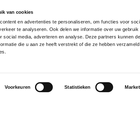
ik van cookies
ontent en advertenties te personaliseren, om functies voor soci
Gerelateerde artike
erkeer te analyseren. Ook delen we informatie over uw gebruik
or social media, adverteren en analyse. Deze partners kunnen 
ormatie die u aan ze heeft verstrekt of die ze hebben verzameld
rends
Cijfers & trends
es.
en en omzet
Uren en omzet
zendbranche
uitzendbranche
e 7 2026 (week
periode 6 2026 (wee
15 juni – 12 juli)
21-24, 18 mei – 14 jun
Voorkeuren
Statistieken
Market
7 daalde het aantal
In periode 6 daalde het aant
4% en de omzet nam
uren met 6% en de omzet 
 in vergelijking met
toe met 2%, in vergelijking 
riode vorig jaar.
dezelfde periode vorig jaar.