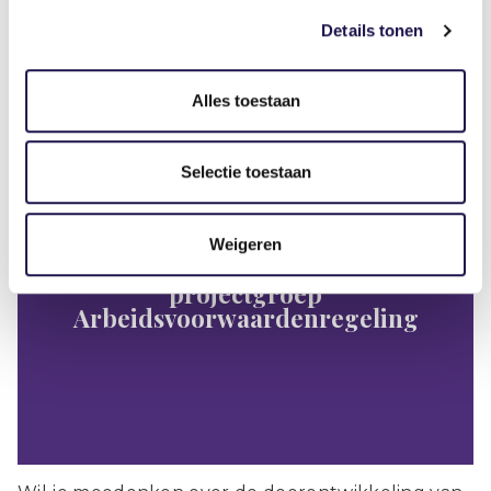
Bekijk wat er uit het trendonderzoek van NIRPA
Details tonen
komt! Investeren in de ontwikkeling van je
medewerkers blijft belangrijk.
Alles toestaan
Nieuws
Selectie toestaan
Weigeren
Oproep: sluit je aan bij de
projectgroep
Arbeidsvoorwaardenregeling