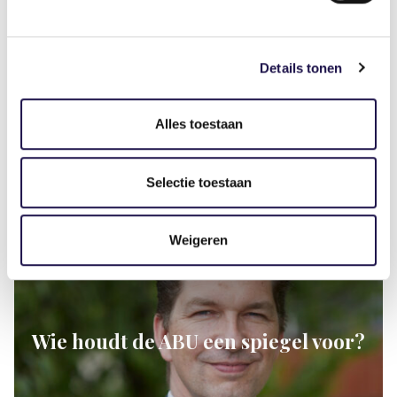
Details tonen
Door ABU Connect hoef je het niet alleen uit te
Alles toestaan
zoeken. Stel je vraag en krijg reacties van
collega‑ondernemers.
Selectie toestaan
Artikel
Weigeren
Wie houdt de ABU een spiegel voor?