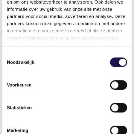
en om ons websiteverkeer te analyseren. Ook delen we
informatie over uw gebruik van onze site met onze
partners voor social media, adverteren en analyse. Deze
partners kunnen deze gegevens combineren met andere
informatie die u aan ze heeft verstrekt of die ze hebben
verzameld op basis van uw gebruik van hun services.
De ABU roept op tot het keihard aanpakken van
malafide partijen, in plaats van symboolpolitiek.
Toestemmingsselectie
Noodzakelijk
Artikel
Voorkeuren
Statistieken
Samen weet je meer: doe mee met
ABU Connect
Marketing