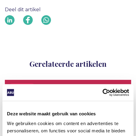
Deel dit artikel
Gerelateerde artikelen
Standpunt
Deze website maakt gebruik van cookies
ABU: ‘Pak misstanden vleessector
We gebruiken cookies om content en advertenties te
gericht aan, inleenverbod lost niets
personaliseren, om functies voor social media te bieden
op’