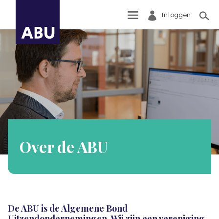
Inloggen
Zoek
Over de ABU
De ABU is de Algemene Bond
Uitzendondernemingen. Wij zijn een vereniging