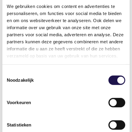
loopbaan vooruit te helpen.
We gebruiken cookies om content en advertenties te
Waardevolle flexibiliteit
: flexibiliteit is geen
personaliseren, om functies voor social media te bieden
probleem, maar een oplossing – mits we het
en om ons websiteverkeer te analyseren. Ook delen we
goed regelen. Flexwerkers en werkenden met
informatie over uw gebruik van onze site met onze
een vast contract verdienen vergelijkbare
partners voor social media, adverteren en analyse. Deze
rechten en zekerheden. Daarom zetten wij ons
partners kunnen deze gegevens combineren met andere
in voor een contractneutraal stelsel.
informatie die u aan ze heeft verstrekt of die ze hebben
verzameld op basis van uw gebruik van hun services.
Waardige arbeidsmigratie
: werkenden die van
ver komen hebben recht op goed werk,
Toestemmingsselectie
fatsoenlijke huisvesting en goede toegang tot
Noodzakelijk
zorg, én op erkenning en waardering voor de
bijdrage die zij leveren. Wij zetten ons in voor de
volledige implementatie van de adviezen van de
commissie-Roemer. Daarbij maken we ons
Voorkeuren
specifiek hard voor een steviger en effectievere
aanpak van misstanden door onze overheid.
Waar arbeidsmigranten toch buiten de boot
Statistieken
dreigen te vallen, springen wij bij.