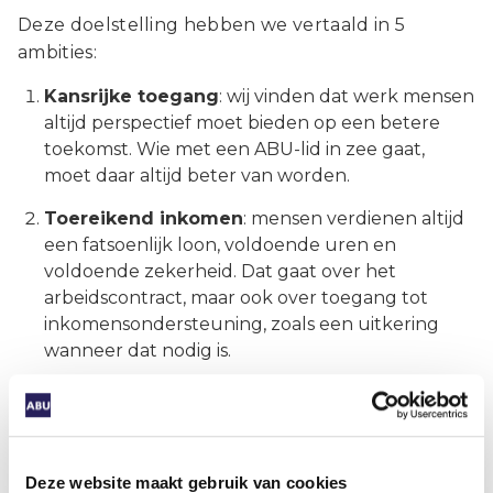
Deze doelstelling hebben we vertaald in 5
ambities:
Kansrijke toegang
: wij vinden dat werk mensen
altijd perspectief moet bieden op een betere
toekomst. Wie met een ABU-lid in zee gaat,
moet daar altijd beter van worden.
Toereikend inkomen
: mensen verdienen altijd
een fatsoenlijk loon, voldoende uren en
voldoende zekerheid. Dat gaat over het
arbeidscontract, maar ook over toegang tot
inkomensondersteuning, zoals een uitkering
wanneer dat nodig is.
Duurzame loopbanen
: Goed werk meer is meer
dan 1 baan bij 1 organisatie, Daarom hebben wij
oog voor de banen die nog gaan komen. Onze
inzet is om mensen bij iedere stap in hun
Deze website maakt gebruik van cookies