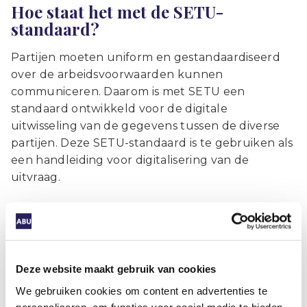
Hoe staat het met de SETU-
standaard?
Partijen moeten uniform en gestandaardiseerd
over de arbeidsvoorwaarden kunnen
communiceren. Daarom is met SETU een
standaard ontwikkeld voor de digitale
uitwisseling van de gegevens tussen de diverse
partijen. Deze SETU-standaard is te gebruiken als
een handleiding voor digitalisering van de
uitvraag.
Van deze standaard is een
conceptversie
beschikbaar. De conceptversie is op dit moment in
openbare consultatie. Dat betekent dat er de
komende tijd nog vragen en opmerkingen
Deze website maakt gebruik van cookies
kunnen worden gesteld. De definitieve versie (1.0)
We gebruiken cookies om content en advertenties te
volgt naar verwachting midden mei.