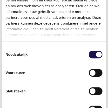
personaliseren, om functies voor social media te bieden
en om ons websiteverkeer te analyseren. Ook delen we
Is er ook een digitaal
informatie over uw gebruik van onze site met onze
uitvraagformulier?
partners voor social media, adverteren en analyse. Deze
partners kunnen deze gegevens combineren met andere
Naast de SETU-standaard ontwikkelt SETU ook
informatie die u aan ze heeft verstrekt of die ze hebben
een digitaal uitvraagformulier voor alle
verzameld op basis van uw gebruik van hun services.
arbeidsvoorwaarden. Dat is een uitgebreidere
web-based variant van het huidige
Toestemmingsselectie
modeldocument voor de uitvraag. Met dit
formulier kunnen uitzendorganisaties de
Noodzakelijk
arbeidsvoorwaarden uitvragen bij de
opdrachtgever. De datum waarop dit digitale
uitvraagformulier beschikbaar is volgt nog.
Voorkeuren
Verdere vragen?
Statistieken
ABU-leden kunnen met vragen bij onze
Helpdesk
terecht.