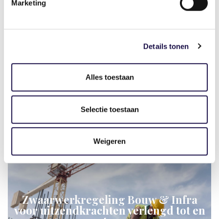
Marketing
Deel dit artikel
Details tonen
Alles toestaan
Gerelateerde artikelen
Selectie toestaan
Weigeren
Nieuws
Zwaarwerkregeling Bouw & Infra
voor uitzendkrachten verlengd tot en