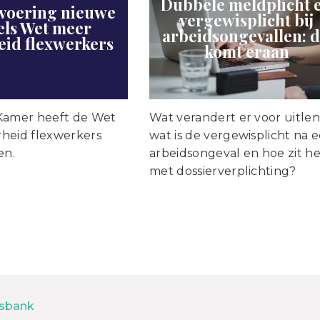
Dubbele meldplicht 
nvoering nieuwe
vergewisplicht bij
els Wet meer
arbeidsongevallen: d
eid flexwerkers
komt eraan
Kamer heeft de Wet
Wat verandert er voor uitlen
heid flexwerkers
wat is de vergewisplicht na 
en.
arbeidsongeval en hoe zit he
met dossierverplichting?
sbank