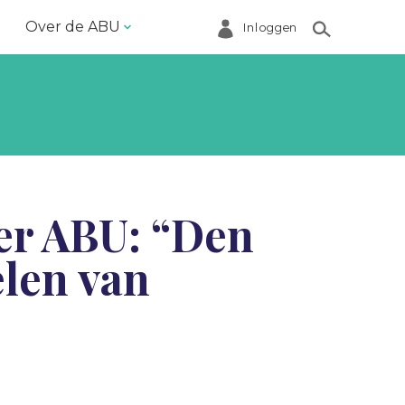
Over de ABU
Inloggen
Bestuur en ABU-bureau
Contact
Helpdesk
Inloggen Mijn ABU
ter ABU: “Den
Ledenregister
elen van
Ledenservice
Magazine VoorWerk
Melding doen
Over de ABU