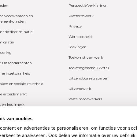
eden
Perspectiefverklaring
e voorwaarden en
Platformwerk
vereenkomsten
Privacy
marktdiscriminatie
Werkloosheid
migratie
Stakingen
voering
Toekomst van werk
r Uitzendkrachten
Toelatingsstelsel (Wtta)
e inzetbaarheid
Uitzendbureau starten
zaken en sociale zekerheid
Uitzendwerk
ve arbeidsmarkt
Vaste medewerkers
it en keurmerk
Wetgeving
fers en onderzoeken
ik van cookies
Ziekte
ng
ontent en advertenties te personaliseren, om functies voor soci
Zzp
erkeer te analyseren. Ook delen we informatie over uw gebruik
n