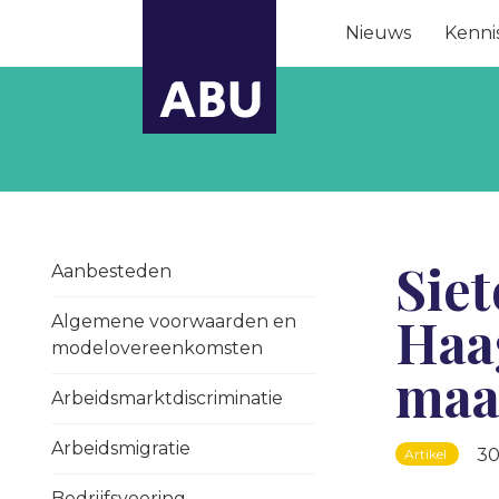
Nieuws
Kenni
Siet
Aanbesteden
Haag
Algemene voorwaarden en
modelovereenkomsten
maa
Arbeidsmarktdiscriminatie
Arbeidsmigratie
3
Artikel
Bedrijfsvoering