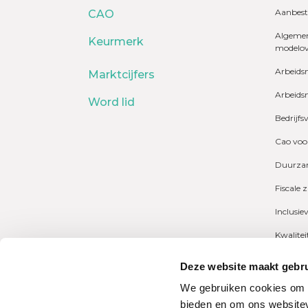
Aanbest
CAO
Algemen
Keurmerk
modelo
Arbeids
Marktcijfers
Arbeids
Word lid
Bedrijfs
Cao voo
Duurzam
Fiscale 
Inclusie
Kwalite
Marktcij
Deze website maakt gebru
Payrolli
We gebruiken cookies om c
bieden en om ons websitev
Pensioe