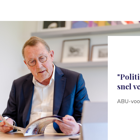
"Polit
snel v
ABU-voor