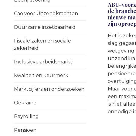
ABU-voorzit
de branche.
Cao voor Uitzendkrachten
nieuwe maa
zijn oproe
Duurzame inzetbaarheid
Het is zeke
Fiscale zaken en sociale
slag gegaa
zekerheid
wetgeving 
uitzendkra
Inclusieve arbeidsmarkt
belangrijk
pensioenre
Kwaliteit en keurmerk
overtuigin
Maar voor d
Marktcijfers en onderzoeken
een maxima
Oekraïne
is niet all
onnodige in
Payrolling
Pensioen