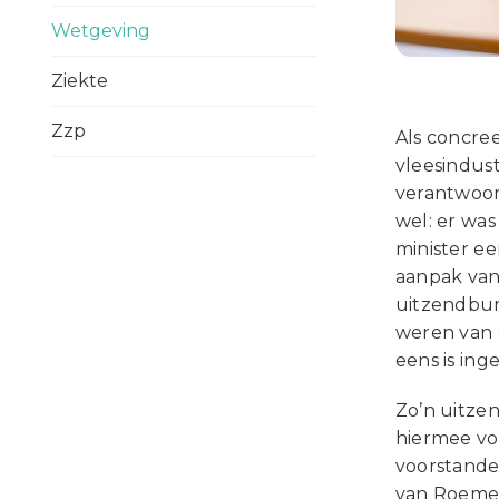
Wetgeving
Ziekte
Zzp
Als concre
vleesindust
verantwoor
wel: er was
minister ee
aanpak van
uitzendbur
weren van d
eens is ing
Zo’n uitze
hiermee vol
voorstande
van Roemer