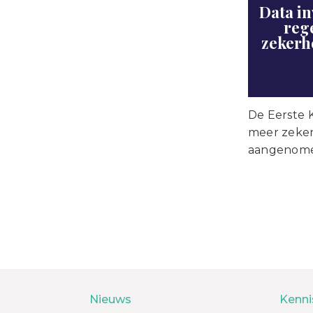
Data i
reg
zekerh
De Eerste 
meer zeker
aangenom
Nieuws
Kenni