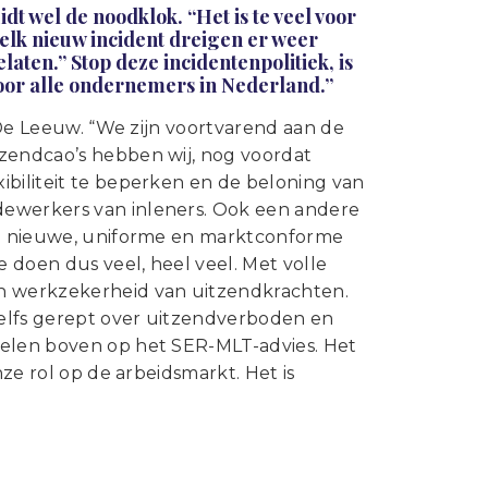
Statuten en reglementen
dt wel de noodklok. “Het is te veel voor
j elk nieuw incident dreigen er weer
Vacatures
ten.” Stop deze incidentenpolitiek, is
Voor alle ondernemers in Nederland.”
Vestigingen ABU-leden
t De Leeuw. “We zijn voortvarend aan de
Webshop
tzendcao’s hebben wij, nog voordat
ibiliteit te beperken en de beloning van
dewerkers van inleners. Ook een andere
 de nieuwe, uniforme en marktconforme
 doen dus veel, heel veel. Met volle
en werkzekerheid van uitzendkrachten.
 zelfs gerept over uitzendverboden en
gelen boven op het SER-MLT-advies. Het
nze rol op de arbeidsmarkt. Het is