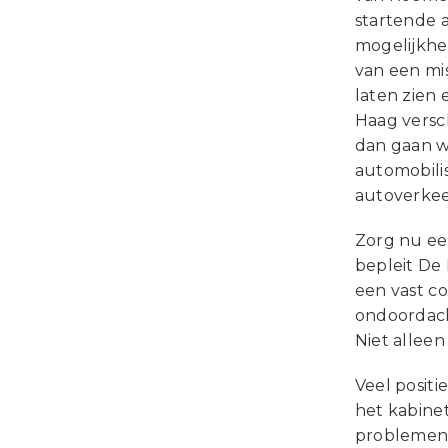
startende 
mogelijkhei
van een mis
laten zien
Haag versc
dan gaan w
automobilis
autoverkee
Zorg nu eer
bepleit De
een vast co
ondoordach
Niet allee
Veel posit
het kabinet
problemen 