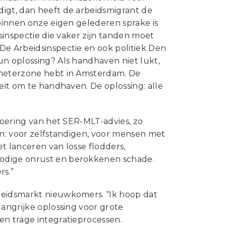
digt, dan heeft de arbeidsmigrant de
 binnen onze eigen gelederen sprake is
dsinspectie die vaker zijn tanden moet
De Arbeidsinspectie en ook politiek Den
un oplossing? Als handhaven niet lukt,
ometerzone hebt in Amsterdam. De
eit om te handhaven. De oplossing: alle
tvoering van het SER-MLT-advies, zo
en: voor zelfstandigen, voor mensen met
t lanceren van losse flodders,
nodige onrust en berokkenen schade.
s.”
beidsmarkt nieuwkomers. “Ik hoop dat
langrijke oplossing voor grote
en trage integratieprocessen.