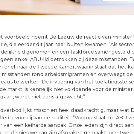
et voorbeeld noemt De Leeuw de reactie van minister
rie, die eerder dit jaar naar buiten kwamen. “Als secto
delijkheid genomen en een taskforce samengesteld 
 geen enkel ABU-lid betrokken bij deze misstanden. Te
n brief naar de Tweede Kamer, waarin staat dat het k
 misstanden rond arbeidsmigranten en overweegt de 
eaus te werken. De invoering van het toelatingsstels
e markt, is kennelijk niet voldoende voor de minister.
egaan, wordt niet eens afgewacht.”
ndverbod lijkt misschien heel daadkrachtig, maar wat 
ledig voorbij aan de realiteit. “Voorop staat: de ABU v
r van een keiharde aanpak. Onze leden zijn direct a
. In de nieuwe cao zijn afspraken gemaakt over tw