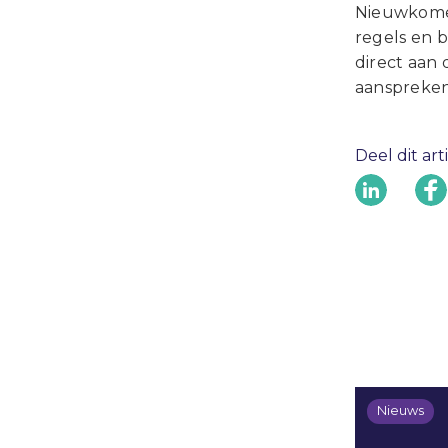
Nieuwkomer
regels en 
direct aan
aanspreken
Deel dit art
Nieuws