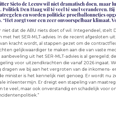
ter Sieto de Leeuw wil niet dramatisch doen, maar lui
 Politiek Den Haag wil té veel té snel veranderen. Bi
tregelen en worden politieke proefballonnetjes opgela
p. “Het zorgt voor een zeer onvoorspelbaar klimaat. 
r niet dat de ABU niets doet of wil. Integendeel, stel
n met het SER-MLT-advies. In de recent afgesloten ui
van kracht wordt, al stappen gezet om de contractflex
chten gelijkwaardiger te maken aan die van vaste me
e aanbeveling uit het SER-MLT-advies is al geregeld;
geling voor uitzendkrachten die vanaf 2026 ingaat. We
g dragen we bij aan het vergroten van de inkomens- 
e minister is het kennelijk niet genoeg. Er wordt nu
le inleentermijn. Er dreigt een stapeling van maatre
een te veel, maar ook onverstandig en schadelijk voor o
cidentenpolitiek.”