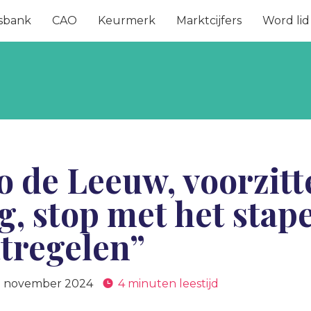
sbank
CAO
Keurmerk
Marktcijfers
Word lid
o de Leeuw, voorzit
, stop met het stap
tregelen”
0 november 2024
4 minuten leestijd