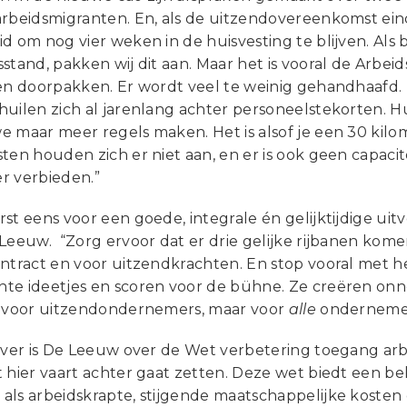
arbeidsmigranten. En, als de uitzendovereenkomst ein
d om nog vier weken in de huisvesting te blijven. Als
stand, pakken wij dit aan. Maar het is vooral de Arbei
 en doorpakken. Er wordt veel te weinig gehandhaafd. 
huilen zich al jarenlang achter personeelstekorten. H
e maar meer regels maken. Het is alsof je een 30 kil
ten houden zich er niet aan, en er is ook geen capacit
r verbieden.”
st eens voor een goede, integrale én gelijktijdige ui
 Leeuw. “Zorg ervoor dat er drie gelijke rijbanen kom
ntract en voor uitzendkrachten. En stop vooral met he
te ideetjes en scoren voor de bühne. Ze creëren on
n voor uitzendondernemers, maar voor
alle
ondernemer
iever is De Leeuw over de Wet verbetering toegang ar
 hier vaart achter gaat zetten. Deze wet biedt een be
als arbeidskrapte, stijgende maatschappelijke kosten 