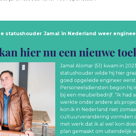
he statushouder Jamal in Nederland weer enginee
 kan hier nu een nieuwe t
Jamal Alomar (51) kwam in 2021
statushouder wilde hij hier gra
goed opgeleide engineer eerst
Personeelsdiensten begon hij 
bij een meubelbedrijf. “Ik had a
werkte onder andere als projec
kon ik in Nederland niet zomaa
cultuurverandering vormden a
met werk dat ik al wel kon d
plan gemaakt om uiteindelijk we