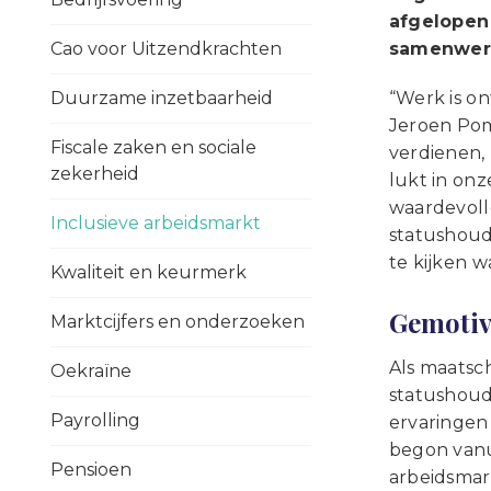
afgelopen
Cao voor Uitzendkrachten
samenwerk
Duurzame inzetbaarheid
“Werk is o
Jeroen Pom
Fiscale zaken en sociale
verdienen,
zekerheid
lukt in onz
waardevolle
Inclusieve arbeidsmarkt
statushoud
te kijken w
Kwaliteit en keurmerk
Gemotiv
Marktcijfers en onderzoeken
Als maatsc
Oekraïne
statushoude
Payrolling
ervaringen
begon vanu
Pensioen
arbeidsmark