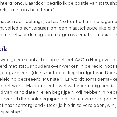
chtergrond. Daardoor begrijp ik de positie van status
elijk met ons hele team.”
 meteen een belangrijke les: “Je kunt dit als managem
ht volledig achterstaan om een maatschappelijke bijdr
 om met elkaar de dag van morgen weer ietsje mooier t
ak
de goede contacten op met het AZC in Hoogeveen. 
erd met statushouders over werken in de regio. Voor s
georganiseerd (deels met opleidingsbudget van Door
leiding gecreëerd. Munster: “Er wordt soms gemakke
het werk’. Maar er is echt wel wat voor nodig om dat 
d van kandidaten leren begrijpen. Wij hebben in Neder
urverschillen ook begrijpen om ze te overbruggen. H
 of haar achtergrond? Door je hierin te verdiepen, win
ijke stap.”