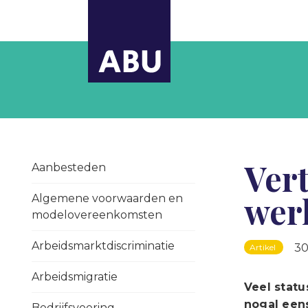
Ver
Aanbesteden
wer
Algemene voorwaarden en
modelovereenkomsten
Arbeidsmarktdiscriminatie
30
Artikel
Arbeidsmigratie
Veel stat
nogal een
Bedrijfsvoering