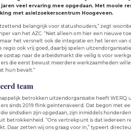
 jaren veel ervaring mee opgedaan. Met mooie re
ing met asielzoekerscentrum Hoogeveen.
ntzettend belangrijk voor statushouders,” zegt woonb
per van het AZC. “Niet alleen om hier een nieuwe to
 maar het versnelt ook de integratie en het leren va
e regio ook vrij goed, daarbij spelen uitzendorganisatie
 opstap naar de arbeidsmarkt die veilig is voor werkg
ers die eerst bewust meerdere werkzaamheden wille
at hun bevalt.”
eerd team
happelijk betrokken uitzendorganisatie heeft WERQ u
rs sinds 2019 flink geïntensiveerd. Dat begon met een
 die sindsdien zijn opgedaan, zijn inmiddels honderde
it betrokkenheid. “Ons vertrekpunt is dat iedereen r
t. Daar zetten wij ons graag voor in,” typeert directe