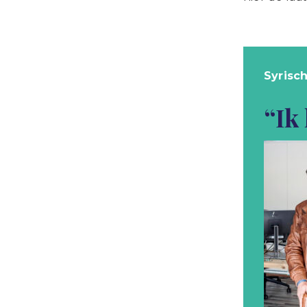
Syrisc
“Ik