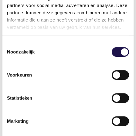
partners voor social media, adverteren en analyse. Deze
Lees inspirerende voorbeelden uit verschillende
partners kunnen deze gegevens combineren met andere
arbeidsmarktregio's en info over de route naar
informatie die u aan ze heeft verstrekt of die ze hebben
werk voor statushouders.
verzameld op basis van uw gebruik van hun services.
Toestemmingsselectie
Nieuws
Noodzakelijk
Voorkeuren
18 juni Kennisdag PPS: samenwerken
aan de toekomst van
arbeidsbemiddeling
Statistieken
Marketing