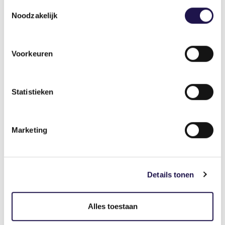
Toestemmingsselectie
Noodzakelijk
Voorkeuren
Statistieken
Marketing
Factsheet: De waarde van
Details tonen
uitzendwerk
Alles toestaan
Uitzendwerk blijft een belangrijke rol
spelen op de Nederlandse arbeidsmarkt.