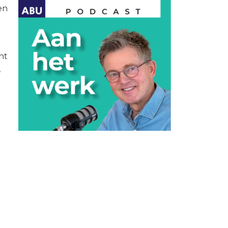
Statuten en reglementen
en
Vacatures
Vestigingen ABU-leden
nt
Webshop
,