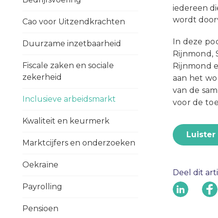
iedereen di
wordt door
Cao voor Uitzendkrachten
In deze po
Duurzame inzetbaarheid
Rijnmond, 
Fiscale zaken en sociale
Rijnmond en
zekerheid
aan het woo
van de sam
Inclusieve arbeidsmarkt
voor de to
Kwaliteit en keurmerk
Luister
Marktcijfers en onderzoeken
Oekraïne
Deel dit art
Payrolling
Pensioen