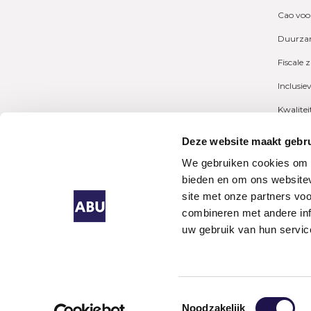
Cao voo
Duurzam
Fiscale 
Inclusie
Kwalite
Marktcij
Deze website maakt gebru
Payrolli
We gebruiken cookies om c
bieden en om ons websitev
Pensioe
site met onze partners vo
combineren met andere inf
uw gebruik van hun servic
Algeme
Uitzen
Singapo
Lijnden
Toestemmingsselectie
Noodzakelijk