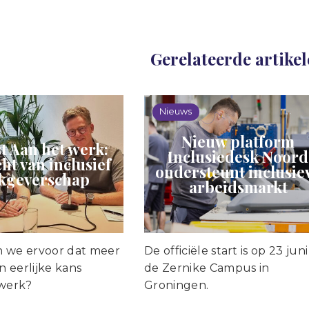
Gerelateerde artike
Nieuws
Nieuw platform
t Aan het werk:
Inclusiedesk Noord
ht van inclusief
ondersteunt inclusie
kgeverschap
arbeidsmarkt
 we ervoor dat meer
De officiële start is op 23 jun
 eerlijke kans
de Zernike Campus in
 werk?
Groningen.