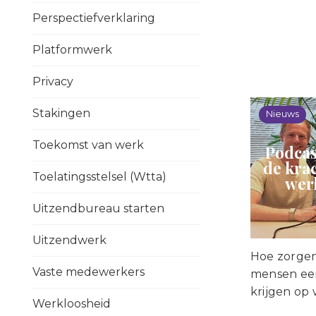
Perspectiefverklaring
Platformwerk
Privacy
Stakingen
Nieuws
Toekomst van werk
Podcas
de krac
Toelatingsstelsel (Wtta)
wer
Uitzendbureau starten
Uitzendwerk
Hoe zorgen
Vaste medewerkers
mensen een
krijgen op
Werkloosheid