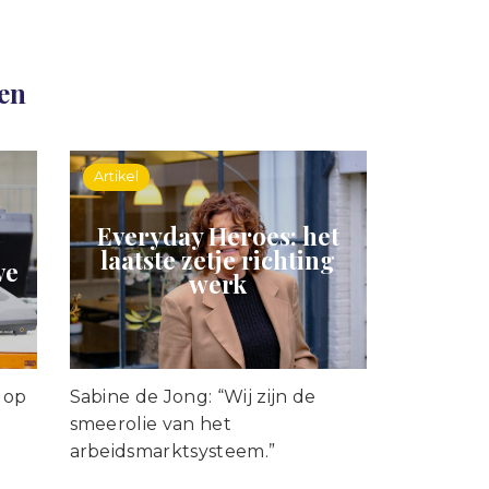
len
Artikel
Everyday Heroes: het
laatste zetje richting
ve
werk
i op
Sabine de Jong: “Wij zijn de
smeerolie van het
arbeidsmarktsysteem.”