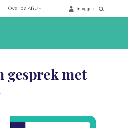
Over de ABU
Inloggen
Bestuur en ABU-bureau
Contact
Helpdesk
Inloggen Mijn ABU
n gesprek met
Ledenregister
d
Ledenservice
Magazine VoorWerk
Melding doen
Over de ABU