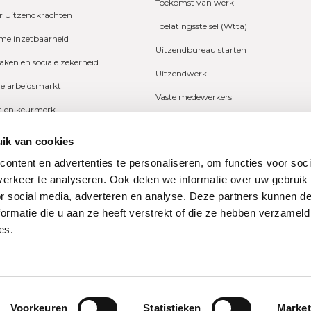
Toekomst van werk
r Uitzendkrachten
Toelatingsstelsel (Wtta)
e inzetbaarheid
Uitzendbureau starten
zaken en sociale zekerheid
Uitzendwerk
ve arbeidsmarkt
Vaste medewerkers
it en keurmerk
Wetgeving
fers en onderzoeken
ik van cookies
Ziekte
ng
ontent en advertenties te personaliseren, om functies voor soci
Zzp
erkeer te analyseren. Ook delen we informatie over uw gebruik
n
or social media, adverteren en analyse. Deze partners kunnen 
ormatie die u aan ze heeft verstrekt of die ze hebben verzameld
es.
ne Bond
Privacy
dondernemingen
restraat 74
Disclaimer
Cookieverklaring
Voorkeuren
Statistieken
Market