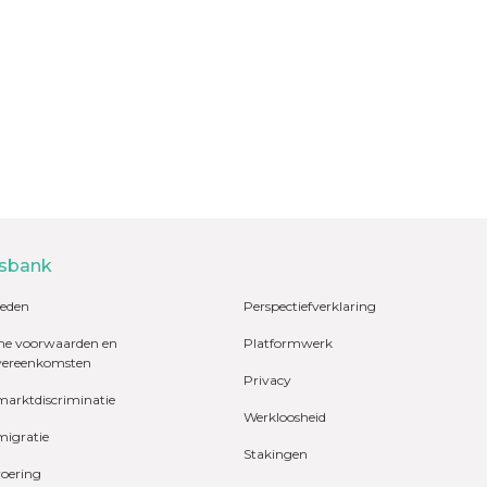
sbank
eden
Perspectiefverklaring
e voorwaarden en
Platformwerk
vereenkomsten
Privacy
marktdiscriminatie
Werkloosheid
migratie
Stakingen
voering