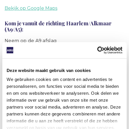
Bekijk op Google Maps
Kom je vanuit de richting Haarlem/Alkmaar
(A9/A5):
Neem op de A9 afslag
Badhoevedorp/Lijnden/Amsterdam-Osdorp (afrit
7). Bij de stoplichten ga je rechtdoor (richting
bedrijventerrein Lijnden). Neem op de rotonde
de eerste afslag, daarna neem je de tweede straat
Deze website maakt gebruik van cookies
rechts (Singaporestraat). De ABU ligt aan je
We gebruiken cookies om content en advertenties te
linkerkant.
personaliseren, om functies voor social media te bieden
en om ons websiteverkeer te analyseren. Ook delen we
Kom je vanuit de richting Amstelveen/Utrecht
informatie over uw gebruik van onze site met onze
(A9/A4):
partners voor social media, adverteren en analyse. Deze
partners kunnen deze gegevens combineren met andere
Neem op de A9 afslag
informatie die u aan ze heeft verstrekt of die ze hebben
Badhoevedorp/Lijnden/Amsterdam-Osdorp (afrit
verzameld op basis van uw gebruik van hun services.