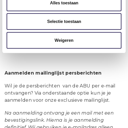
Alles toestaan
Ben je journalist en heb je een vraag?
Neem dan contact op met David Gribnau,
Selectie toestaan
via david@gribnau.com of 06 20 41 53 29.
Weigeren
Aanmelden mailinglijst persberichten
Wil je de persberichten van de ABU per e-mail
ontvangen? Via onderstaande optie kun je je
aanmelden voor onze exclusieve mailinglijst.
Na aanmelding ontvang je een mail met een
bevestigingslink. Hierna is je aanmelding
definitief. Wij gebruiken je e-mailadres alleen