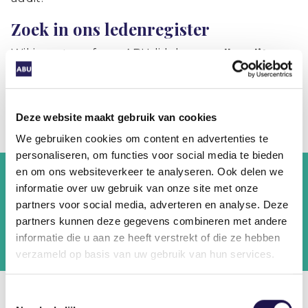
Zoek in ons ledenregister
Wil je weten of een ABU-lid de
payroll audit
heeft ondergaan? Vink de checkbox ‘payroll
audit’ aan. Wil je weten of een ABU-lid SNF-
gecertificeerd is? Vink de checkbox
‘SNF-
Deze website maakt gebruik van cookies
certificering’
aan.
We gebruiken cookies om content en advertenties te
personaliseren, om functies voor social media te bieden
en om ons websiteverkeer te analyseren. Ook delen we
informatie over uw gebruik van onze site met onze
Zoeken
partners voor social media, adverteren en analyse. Deze
partners kunnen deze gegevens combineren met andere
Payroll audit
SNF-certificering
informatie die u aan ze heeft verstrekt of die ze hebben
verzameld op basis van uw gebruik van hun services.
Toestemmingsselectie
We hebben 1 resultaten gevonden met