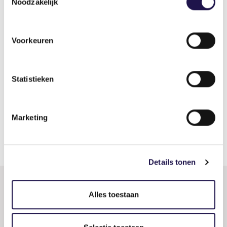
Noodzakelijk
"Heroyam". |
Reset filter
Heroyam
Voorkeuren
Statistieken
Burgermeester Roelenweg 40 (8e
verdieping)
8021 EW Zwolle
Marketing
038 - 200 90 81
85832650
www.heroyam.com
Details tonen
Nieuws
Alles toestaan
CAO
Keurmerk