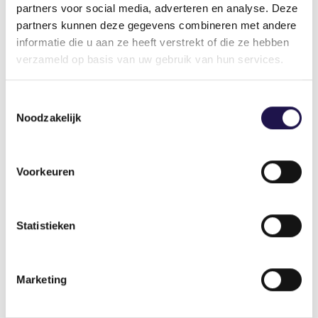
partners voor social media, adverteren en analyse. Deze
020 - 653 15 44
partners kunnen deze gegevens combineren met andere
34199422
informatie die u aan ze heeft verstrekt of die ze hebben
verzameld op basis van uw gebruik van hun services.
www.youngcapital.nl
YoungCapital Flexx
Toestemmingsselectie
Noodzakelijk
Siriusdreef 12
Voorkeuren
2132 WT Hoofddorp
023 - 751 82 05
67089461
Statistieken
www.youngcapital.nl
YoungCapital Professionals Talent
Marketing
Development