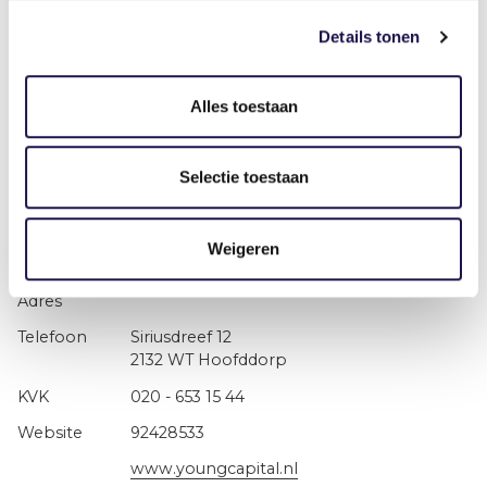
Details tonen
Siriusdreef 12
2132 WT Hoofddorp
Alles toestaan
020 - 653 15 44
61267317
Selectie toestaan
www.youngcapital.nl
YoungCapital Works
Weigeren
Siriusdreef 12
2132 WT Hoofddorp
020 - 653 15 44
92428533
www.youngcapital.nl