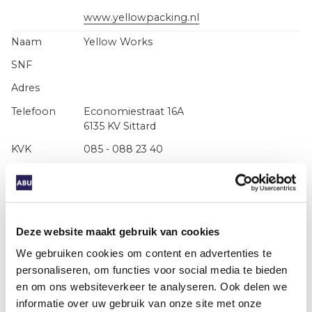
www.yellowpacking.nl
Yellow Works
Economiestraat 16A
6135 KV Sittard
085 - 088 23 40
52294099
www.yellowworks.nl
YoungCapital Flex
Deze website maakt gebruik van cookies
We gebruiken cookies om content en advertenties te
personaliseren, om functies voor social media te bieden
en om ons websiteverkeer te analyseren. Ook delen we
Siriusdreef 12
informatie over uw gebruik van onze site met onze
2132 WT Hoofddorp