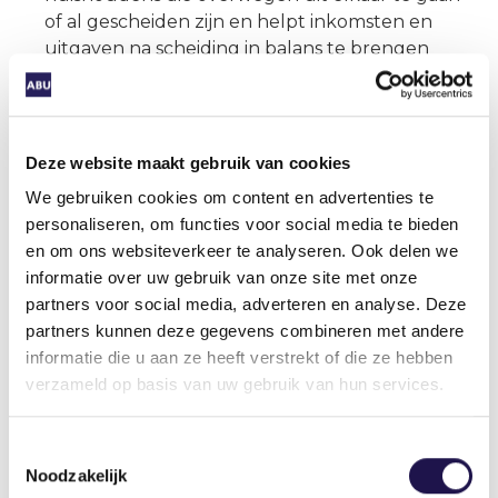
of al gescheiden zijn en helpt inkomsten en
uitgaven na scheiding in balans te brengen
Het geldplan
Werkloosheid
bereidt mensen op
een laagdrempelige, eenvoudige manier voor op
een inkomensterugval na werkloosheid.
Deze website maakt gebruik van cookies
Het geldplan
Bijna pensioen
biedt werknemers
We gebruiken cookies om content en advertenties te
overzicht in de keuzes die ze hebben in hun
personaliseren, om functies voor social media te bieden
gewenst moment van pensionering.
en om ons websiteverkeer te analyseren. Ook delen we
informatie over uw gebruik van onze site met onze
Waar dat nodig is, wordt in de geldplannen
partners voor social media, adverteren en analyse. Deze
verwezen naar hulpverlenende instanties. De
partners kunnen deze gegevens combineren met andere
geldplannen zijn in meer dan 120 gemeenten
informatie die u aan ze heeft verstrekt of die ze hebben
beschikbaar via de website van de gemeente.
verzameld op basis van uw gebruik van hun services.
Ook hebben we het eerder al uitgebreid gehad
Toestemmingsselectie
over budgetcoaching. Dit wordt onder andere
Noodzakelijk
door Doorzaam aangeboden. Het kan helpen om