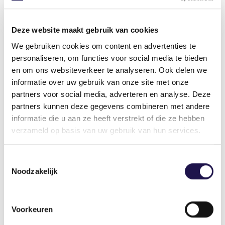
Vooruitlopend op de nieuwe ‘Woonagenda’ die
vanaf 2020 in werking treedt, worden
Deze website maakt gebruik van cookies
arbeidsmigranten als specifieke groep benoemd.
Dat maakt de weg vrij voor nieuwe initiatieven, los
We gebruiken cookies om content en advertenties te
van bestaande woonwijken. Van Rijn: “Zo hebben
personaliseren, om functies voor social media te bieden
wij in samenwerking met uitzendorganisaties
en om ons websiteverkeer te analyseren. Ook delen we
plannen ontwikkeld voor twee grootschalige
informatie over uw gebruik van onze site met onze
woonvoorzieningen. Rond 2020 moeten er onder
partners voor social media, adverteren en analyse. Deze
partners kunnen deze gegevens combineren met andere
andere op Green Park Aalsmeer
450 woonunits
informatie die u aan ze heeft verstrekt of die ze hebben
verschijnen. Daarnaast zijn er vergevorderde
verzameld op basis van uw gebruik van hun services.
plannen voor 160 bedden in tijdelijke units,
zolang de woningen op het Greenpark er nog
niet zijn. Wij hopen dat de vergunning daarvoor
Toestemmingsselectie
in de loop van het jaar rond is. Die tijdelijke units
Noodzakelijk
zijn met name bedoeld voor arbeidsmigranten die
kortere tijd in onze gemeente verblijven.”
Voorkeuren
Van Rijn denkt dat Aalsmeer met dit beleid op de