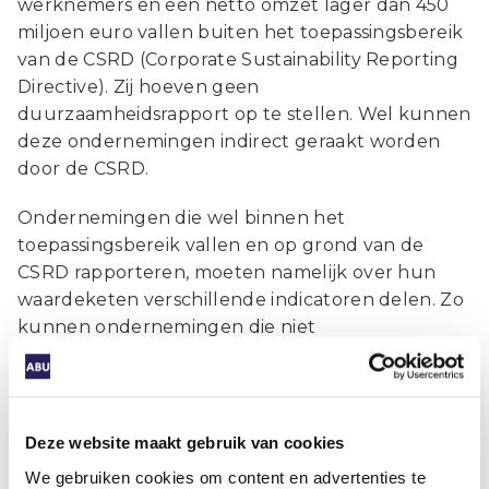
werknemers en een netto omzet lager dan 450
miljoen euro vallen buiten het toepassingsbereik
van de CSRD (Corporate Sustainability Reporting
Directive). Zij hoeven geen
duurzaamheidsrapport op te stellen. Wel kunnen
deze ondernemingen indirect geraakt worden
door de CSRD.
Ondernemingen die wel binnen het
toepassingsbereik vallen en op grond van de
CSRD rapporteren, moeten namelijk over hun
waardeketen verschillende indicatoren delen. Zo
kunnen ondernemingen die niet
rapportageplichtig zijn maar bijvoorbeeld wel
producent zijn voor een rapportageplichtige
onderneming, door die onderneming om
duurzaamheidsinformatie gevraagd worden zoals
Deze website maakt gebruik van cookies
CO2-uitstoot of kunnen er wellicht via
We gebruiken cookies om content en advertenties te