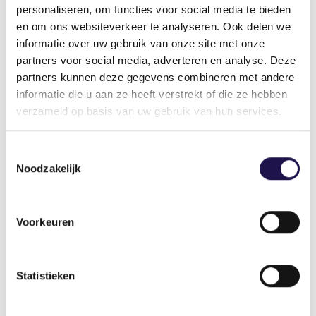
contractuele verplichtingen
personaliseren, om functies voor social media te bieden
duurzaamheidsvereisten worden opgelegd.
en om ons websiteverkeer te analyseren. Ook delen we
informatie over uw gebruik van onze site met onze
Ondernemingen die niet rapportageplichtig zijn
partners voor social media, adverteren en analyse. Deze
kunnen de CSRD ook kunnen gebruiken om
partners kunnen deze gegevens combineren met andere
proactief te laten zien waar zij qua duurzaamheid
informatie die u aan ze heeft verstrekt of die ze hebben
mee bezig zijn. Zij kunnen ervoor kiezen vrijwillig
verzameld op basis van uw gebruik van hun services.
te rapporteren. Hiermee kunnen ze bijvoorbeeld
klanten ondersteunen en ontzorgen door te
Toestemmingsselectie
laten zien wat zij op duurzaamheidsvlak doen en
Noodzakelijk
welke informatie zij beschikbaar hebben. Voor
deze ondernemingen
zijn vrijwillige Europese
duurzaamheidsrapportagestandaarden
Voorkeuren
ontwikkeld.
Auteur
Statistieken
Krista Plat
Beleidsadviseur Bedrijfsvoering en Community