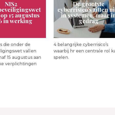
NIS2
De grootste
eveiligingswet
cyberrisico’s zitten ni
 op 15 augustus
in systemen, maar i
6 in werking
gedrag
s die onder de
4 belangrijke cyberrisico’s
ligingswet vallen
waarbij hr een centrale rol k
af 15 augustus aan
spelen.
ke verplichtingen