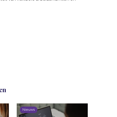
len
Nieuws