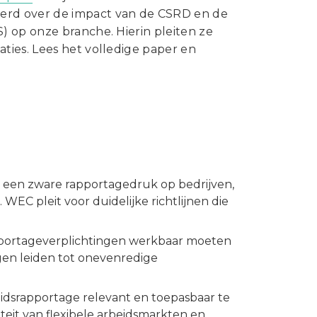
Statuten en reglementen
erd over de impact van de CSRD en de
Vacatures
) op onze branche. Hierin pleiten ze
ties. Lees het volledige paper en
Vestigingen ABU-leden
Webshop
t een zware rapportagedruk op bedrijven,
EC pleit voor duidelijke richtlijnen die
portageverplichtingen werkbaar moeten
gen leiden tot onevenredige
dsrapportage relevant en toepasbaar te
iteit van flexibele arbeidsmarkten en