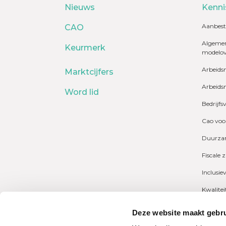
Nieuws
Kenni
Aanbest
CAO
Algemen
Keurmerk
modelo
Arbeids
Marktcijfers
Arbeids
Word lid
Bedrijfs
Cao voo
Duurzam
Fiscale 
Inclusie
Kwalite
Marktcij
Deze website maakt gebru
Payrolli