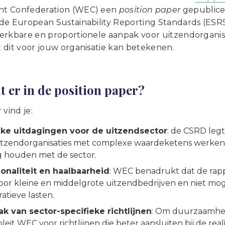
 Confederation (
WEC) een
position paper
gepublice
de European Sustainability Reporting Standards (ESRS
erkbare en proportionele aanpak voor uitzendorganisa
 dit voor jouw organisatie kan betekenen.
t er in de position paper?
 vind je:
eke uitdagingen voor de uitzendsector
: de CSRD leg
uitzendorganisaties met complexe waardeketens werken. W
g houden met de sector.
ionaliteit en haalbaarheid
: WEC benadrukt dat de rap
voor kleine en middelgrote uitzendbedrijven en niet mo
atieve lasten.
k van sector-specifieke richtlijnen
: Om duurzaamhei
leit WEC voor richtlijnen die beter aansluiten bij de real