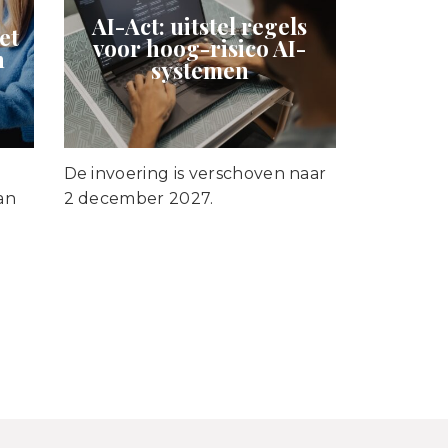
AI-Act: uitstel regels
et
voor hoog-risico AI-
n
systemen
De invoering is verschoven naar
an
2 december 2027.