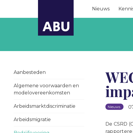
Nieuws
Kenni
WEC 
Aanbesteden
imp
Algemene voorwaarden en
modelovereenkomsten
Arbeidsmarktdiscriminatie
0
Nieuws
Arbeidsmigratie
De CSRD (Co
rapportere
Bedrijfsvoering