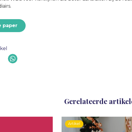
airs.
e paper
ikel
Gerelateerde artike
Artikel