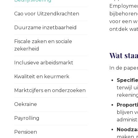
Employment
Cao voor Uitzendkrachten
bijbehoren
voor een w
Duurzame inzetbaarheid
ontdek wat
Fiscale zaken en sociale
zekerheid
Wat staa
Inclusieve arbeidsmarkt
In de paper
Kwaliteit en keurmerk
Specifi
terwijl 
Marktcijfers en onderzoeken
rekenin
Oekraïne
Proport
blijven 
Payrolling
administr
Noodzaa
Pensioen
maken, p