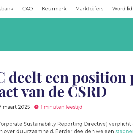
sbank
CAO
Keurmerk
Marktcijfers
Word lid
deelt een position 
act van de CSRD
7 maart 2025
1 minuten leestijd
rporate Sustainability Reporting Directive) verplicht
n over duurzaamheid. Eerder deelden we een
stappe