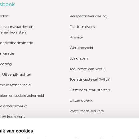
sbank
eden
Perspectiefverklaring
e voorwaarden en
Platformwerk
vereenkomsten
Privacy
marktdiscriminatie
Werkloosheid
migratie
Stakingen
voering
Toekomst van werk
r Uitzendkrachten
Toelatingsstelsel (Wtta)
e inzetbaarheid
Uitzendbureau starten
zaken en sociale zekerheid
Uitzendwerk
ve arbeidsmarkt
Vaste medewerkers
it en keurmerk
Wetgeving
fers en onderzoeken
ik van cookies
Ziekte
ng