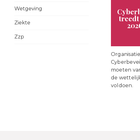
Wetgeving
Cyberb
treedt
Ziekte
202
Zzp
Organisatie
Cyberbevei
moeten van
de wettelij
voldoen.