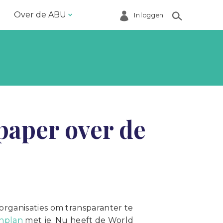
Over de ABU
Inloggen
Bestuur en ABU-bureau
Contact
Helpdesk
Inloggen Mijn ABU
paper over de
Ledenregister
Ledenservice
Magazine VoorWerk
Melding doen
Over de ABU
 organisaties om transparanter te
nplan
met je. Nu heeft de
World