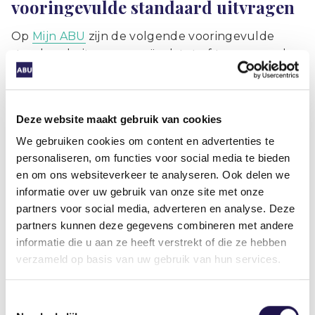
vooringevulde standaard uitvragen
Op
Mijn ABU
zijn de volgende vooringevulde
standaard uitvragen geüpdatet of toegevoegd:
Banden- en wielenbranche (nieuw)
Bouw & Infra bouwplaatswerknemers
Deze website maakt gebruik van cookies
Bouw & Infra Uta-werknemers
We gebruiken cookies om content en advertenties te
Open Teelten
personaliseren, om functies voor social media te bieden
en om ons websiteverkeer te analyseren. Ook delen we
informatie over uw gebruik van onze site met onze
partners voor social media, adverteren en analyse. Deze
Alle informatie over de nieuwe
partners kunnen deze gegevens combineren met andere
cao op een rij?
informatie die u aan ze heeft verstrekt of die ze hebben
verzameld op basis van uw gebruik van hun services.
Bekijk dan onze
cao-pagina op Mijn ABU
.
Toestemmingsselectie