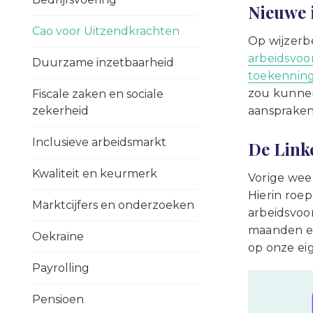
Nieuwe 
Cao voor Uitzendkrachten
Op wijzerb
arbeidsvo
Duurzame inzetbaarheid
toekennin
zou kunnen
Fiscale zaken en sociale
zekerheid
aanspraken 
Inclusieve arbeidsmarkt
De Link
Kwaliteit en keurmerk
Vorige wee
Hierin roe
Marktcijfers en onderzoeken
arbeidsvoo
maanden en
Oekraïne
op onze e
Payrolling
Pensioen