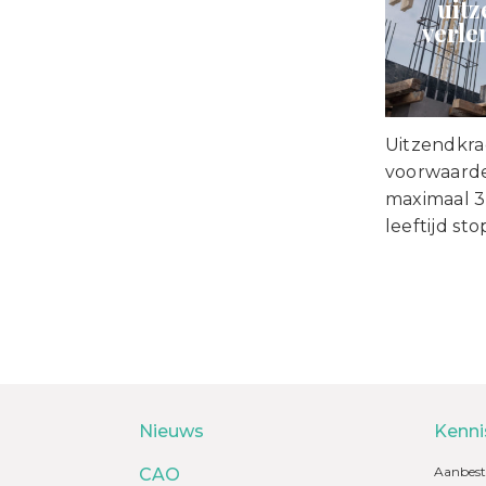
uit
verle
Uitzendkra
voorwaard
maximaal 3
leeftijd s
Nieuws
Kenni
Aanbest
CAO