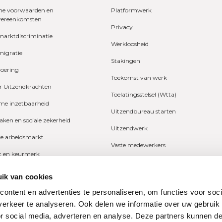
e voorwaarden en
Platformwerk
vereenkomsten
Privacy
marktdiscriminatie
Werkloosheid
migratie
Stakingen
voering
Toekomst van werk
r Uitzendkrachten
Toelatingsstelsel (Wtta)
e inzetbaarheid
Uitzendbureau starten
zaken en sociale zekerheid
Uitzendwerk
ve arbeidsmarkt
Vaste medewerkers
it en keurmerk
Wetgeving
fers en onderzoeken
ik van cookies
Ziekte
ng
ontent en advertenties te personaliseren, om functies voor soci
Zzp
erkeer te analyseren. Ook delen we informatie over uw gebruik
n
or social media, adverteren en analyse. Deze partners kunnen 