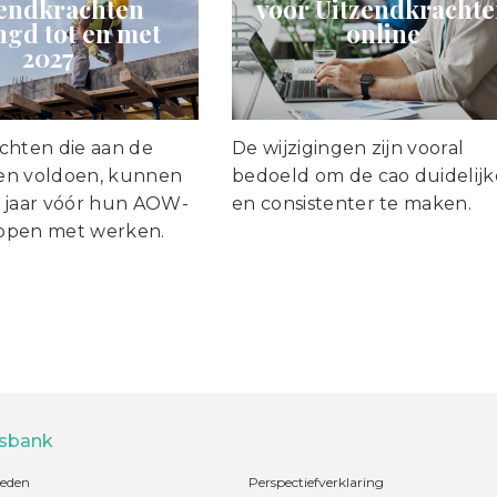
zendkrachten
voor Uitzendkracht
ngd tot en met
online
2027
chten die aan de
De wijzigingen zijn vooral
en voldoen, kunnen
bedoeld om de cao duidelijk
 jaar vóór hun AOW-
en consistenter te maken.
toppen met werken.
sbank
eden
Perspectiefverklaring