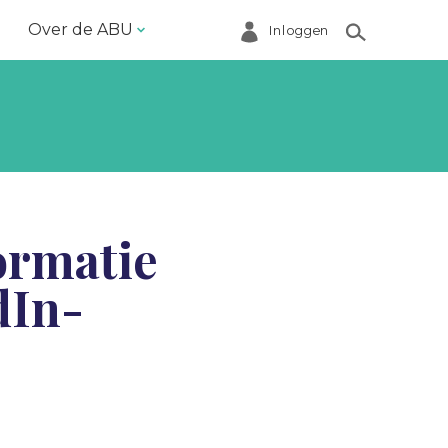
Over de ABU
Inloggen
Bestuur en ABU-bureau
Contact
Helpdesk
Inloggen Mijn ABU
ormatie
Ledenregister
dIn-
Ledenservice
Magazine VoorWerk
Melding doen
Over de ABU