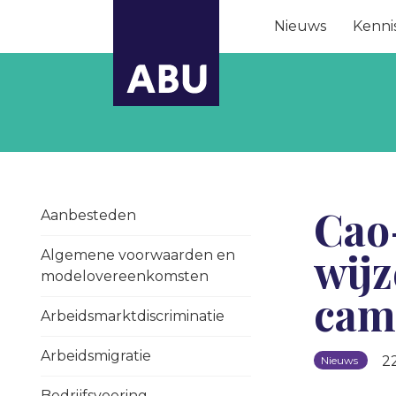
Nieuws
Kenni
Cao
Aanbesteden
wijz
Algemene voorwaarden en
modelovereenkomsten
cam
Arbeidsmarktdiscriminatie
Arbeidsmigratie
2
Nieuws
Bedrijfsvoering