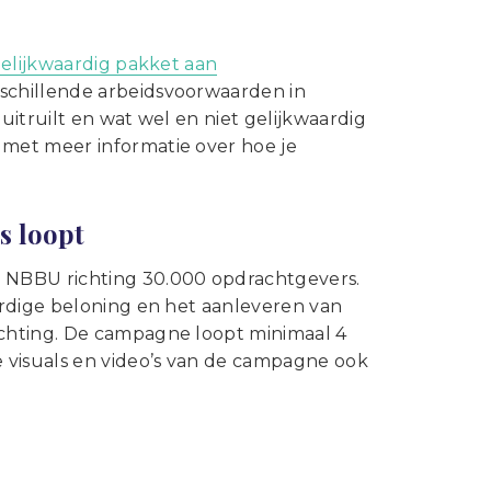
Statuten en reglementen
Vacatures
elijkwaardig pakket aan
Vestigingen ABU-leden
schillende arbeidsvoorwaarden in
 uitruilt en wat wel en niet gelijkwaardig
Webshop
met meer informatie over hoe je
s loopt
 NBBU richting 30.000 opdrachtgevers.
ardige beloning en het aanleveren van
chting. De campagne loopt minimaal 4
 visuals en video’s van de campagne ook