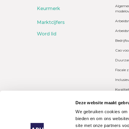
Algemen
Keurmerk
modelo
Arbeids
Marktcijfers
Arbeids
Word lid
Bedrijfs
Cao voo
Duurzam
Fiscale 
Inclusie
Kwalite
Marktcij
Deze website maakt gebru
Payrolli
We gebruiken cookies om c
bieden en om ons websitev
Pensioe
site met onze partners vo