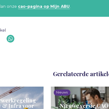
 dan onze
cao-pagina op Mijn ABU
.
ikel
Gerelateerde artike
Nieuws
werkregeling
 & Infra voor
Nieuwe versie CAO