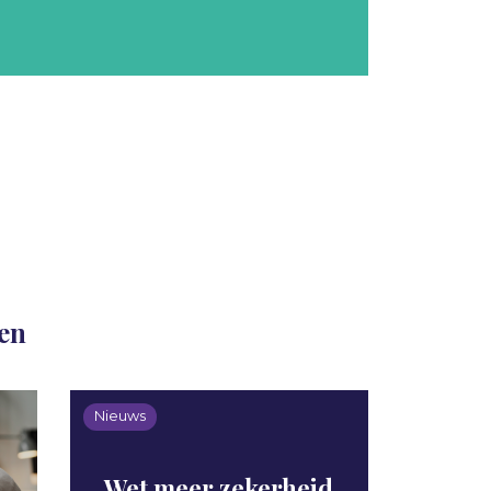
len
Nieuws
Wet meer zekerheid