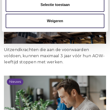
voor uitzendkrachten verlengd tot en
Selectie toestaan
met 2027
Weigeren
Uitzendkrachten die aan de voorwaarden
voldoen, kunnen maximaal 3 jaar vóór hun AOW-
leeftijd stoppen met werken.
Nieuws