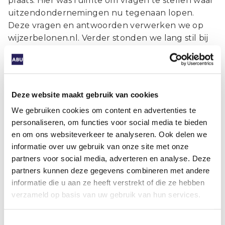
plaats. Hier was ruimte om vragen te stellen waar
uitzendondernemingen nu tegenaan lopen.
Deze vragen en antwoorden verwerken we op
wijzerbelonen.nl. Verder stonden we lang stil bij
het webformulier gelijkwaardig belonen. Ook
daar kwam naar voren dat het webformulier en
verschillende software niet altijd even goed met
elkaar communiceren. Daarover staat hierboven
Deze website maakt gebruik van cookies
meer. Verder kregen we ook de vraag of we de
We gebruiken cookies om content en advertenties te
aanpassingen van het webformulier kunnen
personaliseren, om functies voor social media te bieden
delen op wijzerbelonen.nl. Die vind je
hier
.
en om ons websiteverkeer te analyseren. Ook delen we
informatie over uw gebruik van onze site met onze
partners voor social media, adverteren en analyse. Deze
partners kunnen deze gegevens combineren met andere
Alle informatie over de nieuwe
informatie die u aan ze heeft verstrekt of die ze hebben
cao op een rij?
verzameld op basis van uw gebruik van hun services.
Bekijk dan onze
cao-pagina op Mijn ABU
.
Toestemmingsselectie