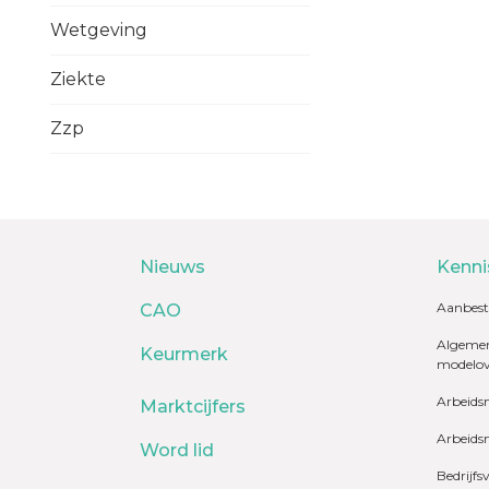
Wetgeving
Ziekte
Zzp
Nieuws
Kenni
Aanbest
CAO
Algemen
Keurmerk
modelo
Arbeids
Marktcijfers
Arbeids
Word lid
Bedrijfs