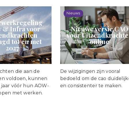
Nieuws
werkregeling
 & Infra voor
Nieuwe versie CAO
zendkrachten
voor Uitzendkracht
ngd tot en met
online
2027
chten die aan de
De wijzigingen zijn vooral
en voldoen, kunnen
bedoeld om de cao duidelijk
 jaar vóór hun AOW-
en consistenter te maken.
toppen met werken.