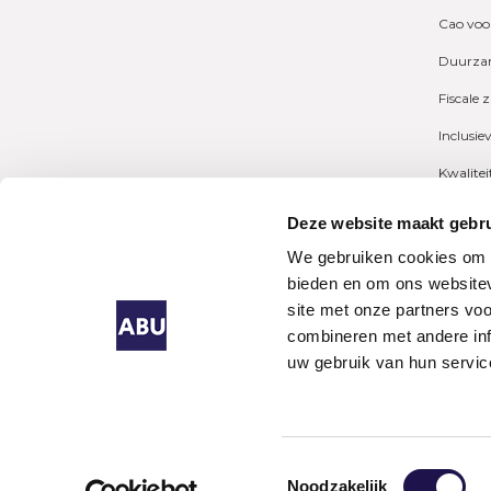
Cao voo
Duurzam
Fiscale 
Inclusie
Kwalite
Marktcij
Deze website maakt gebru
Payrolli
We gebruiken cookies om c
bieden en om ons websitev
Pensioe
site met onze partners vo
combineren met andere inf
uw gebruik van hun servic
Algeme
Uitzen
Singapo
Lijnden
Toestemmingsselectie
Noodzakelijk