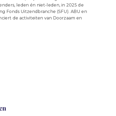
Statuten en reglementen
enders, leden én niet-leden, in 2025 de
Vacatures
ing Fonds Uitzendbranche (SFU). ABU en
iert de activiteiten van Doorzaam en
Vestigingen ABU-leden
Webshop
len