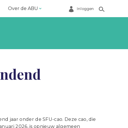
Over de ABU
Inloggen
Bestuur en ABU-bureau
Contact
Helpdesk
Inloggen Mijn ABU
indend
Ledenregister
Ledenservice
Magazine VoorWerk
Melding doen
Over de ABU
end jaar onder de SFU-cao. Deze cao, die
 januari 2026, is opnieuw algemeen