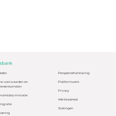
sbank
eden
Perspectiefverklaring
e voorwaarden en
Platformwerk
vereenkomsten
Privacy
marktdiscriminatie
Werkloosheid
migratie
Stakingen
voering