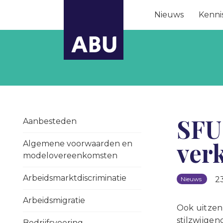
Nieuws
Kenni
SFU
Aanbesteden
ver
Algemene voorwaarden en
modelovereenkomsten
Arbeidsmarktdiscriminatie
2
Nieuws
Arbeidsmigratie
Ook uitzen
stilzwijgen
Bedrijfsvoering