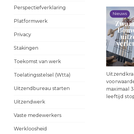
Perspectiefverklaring
Nieuws
Platformwerk
Zwaar
Bouw
Privacy
uit
verle
Stakingen
Toekomst van werk
Uitzendkra
Toelatingsstelsel (Wtta)
voorwaard
Uitzendbureau starten
maximaal 3
leeftijd s
Uitzendwerk
Vaste medewerkers
Werkloosheid