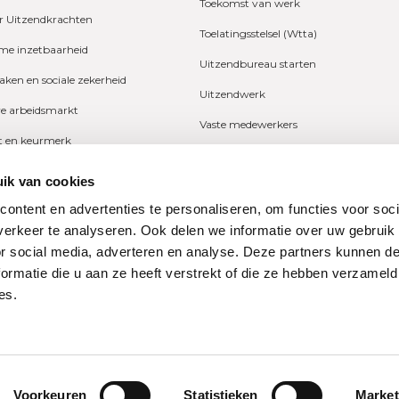
Toekomst van werk
r Uitzendkrachten
Toelatingsstelsel (Wtta)
e inzetbaarheid
Uitzendbureau starten
zaken en sociale zekerheid
Uitzendwerk
ve arbeidsmarkt
Vaste medewerkers
it en keurmerk
Wetgeving
fers en onderzoeken
ik van cookies
Ziekte
ng
ontent en advertenties te personaliseren, om functies voor soci
Zzp
erkeer te analyseren. Ook delen we informatie over uw gebruik
n
or social media, adverteren en analyse. Deze partners kunnen 
ormatie die u aan ze heeft verstrekt of die ze hebben verzameld
es.
ne Bond
Privacy
dondernemingen
restraat 74
Disclaimer
Cookieverklaring
Voorkeuren
Statistieken
Market