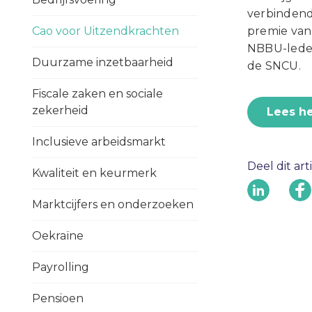
verbindend 
Cao voor Uitzendkrachten
premie van
NBBU-leden
Duurzame inzetbaarheid
de SNCU.
Fiscale zaken en sociale
zekerheid
Lees he
Inclusieve arbeidsmarkt
Deel dit art
Kwaliteit en keurmerk
Marktcijfers en onderzoeken
Oekraïne
Payrolling
Pensioen