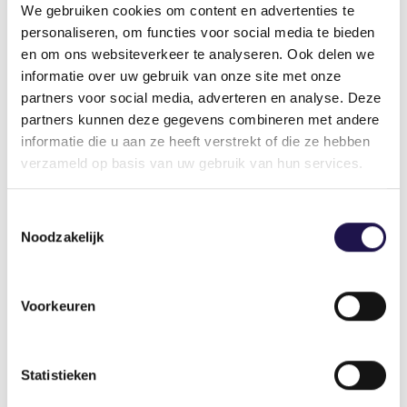
Jurriën Koops
We gebruiken cookies om content en advertenties te
Directeur
personaliseren, om functies voor social media te bieden
en om ons websiteverkeer te analyseren. Ook delen we
informatie over uw gebruik van onze site met onze
partners voor social media, adverteren en analyse. Deze
Deel dit artikel
partners kunnen deze gegevens combineren met andere
informatie die u aan ze heeft verstrekt of die ze hebben
verzameld op basis van uw gebruik van hun services.
Toestemmingsselectie
Noodzakelijk
Gerelateerde artikelen
Voorkeuren
Nieuws
Statistieken