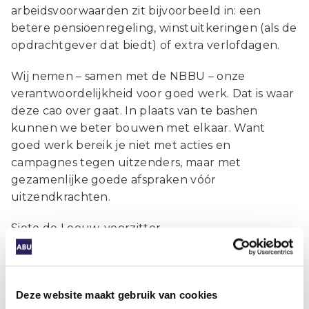
arbeidsvoorwaarden zit bijvoorbeeld in: een
betere pensioenregeling, winstuitkeringen (als de
opdrachtgever dat biedt) of extra verlofdagen.
Wij nemen – samen met de NBBU – onze
verantwoordelijkheid voor goed werk. Dat is waar
deze cao over gaat. In plaats van te bashen
kunnen we beter bouwen met elkaar. Want
goed werk bereik je niet met acties en
campagnes tegen uitzenders, maar met
gezamenlijke goede afspraken vóór
uitzendkrachten.
Sieto de Leeuw, voorzitter
Jurriën Koops, directeur
Auteur
Deze website maakt gebruik van cookies