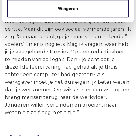
wat ze niet weten. Als je ze een keuze geeft
Weigeren
tussen thuis in bed een online college volgen of
door de regen naar school fietsen, kiezen ze die
eerste. Maar dit zijn ook sociaal vormende jaren. Ik
zeg: ‘Ga naar school, ga je maar samen “ellendig”
voelen.’ En er is nog iets. Mag ik vragen: waar heb
jij je vak geleerd? Precies. Op een redactievloer,
te midden van collega’s. Denk je echt dat je
diezelfde leerervaring had gehad als je thuis
achter een computer had gezeten? Als
werkgever moet je het dus eigenlijk beter weten
dan je werknemer. Ontwikkel hier een visie op en
breng mensen terug naar de werkvloer.
Jongeren willen verbinden en groeien, maar
weten dit zelf nog niet altijd.”