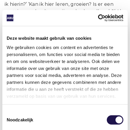
ik hierin?’ ‘Kan ik hier leren, groeien? Is er een
prettige werkcultuur, zijn er leuke collega’s?’ Als
je als werkgever mensen wilt aantrekken en
behouden, moet je zorgen dat je ze dat
kuddegevoel geeft. Uit onderzoek blijkt dat
Deze website maakt gebruik van cookies
groei, autonomie en verbondenheid de
fundamentele drijfveren van de mens zijn. Het is
We gebruiken cookies om content en advertenties te
personaliseren, om functies voor social media te bieden
vooral de immateriële beloning die telt: dat zijn
en om ons websiteverkeer te analyseren. Ook delen we
de knoppen waar je aan kunt draaien.”
informatie over uw gebruik van onze site met onze
partners voor social media, adverteren en analyse. Deze
partners kunnen deze gegevens combineren met andere
Tot slot: zijn er nog andere manieren
informatie die u aan ze heeft verstrekt of die ze hebben
van belonen, innovaties?
verzameld op basis van uw gebruik van hun services.
“Nee. Ik heb geen andere of nieuwe manieren om
Toestemmingsselectie
mensen aan te trekken of te behouden, er zijn
Noodzakelijk
geen wondermiddelen, anders dan wat ik al zei:
het interpersoonlijke element wordt onderschat.