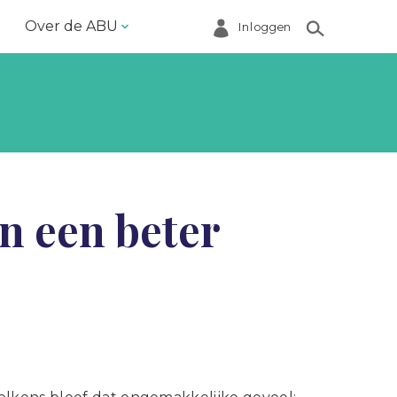
Over de ABU
Inloggen
Bestuur en ABU-bureau
Contact
Helpdesk
Inloggen Mijn ABU
n een beter
Ledenregister
Ledenservice
Magazine VoorWerk
Melding doen
Over de ABU