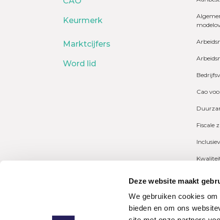
CAO
Algemen
Keurmerk
modelo
Arbeids
Marktcijfers
Arbeids
Word lid
Bedrijfs
Cao voo
Duurzam
Fiscale 
Inclusie
Kwalite
Marktcij
Deze website maakt gebru
Payrolli
We gebruiken cookies om c
bieden en om ons websitev
Pensioe
site met onze partners vo