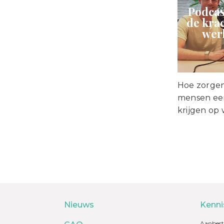
Podcas
de krac
wer
Hoe zorgen
mensen een
krijgen op
Nieuws
Kenni
Aanbest