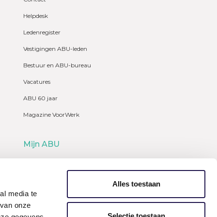
Helpdesk
Ledenregister
Vestigingen ABU-leden
Bestuur en ABU-bureau
Vacatures
ABU 60 jaar
Magazine VoorWerk
Mijn ABU
Webshop
Alles toestaan
al media te
 van onze
Selectie toestaan
deze gegevens