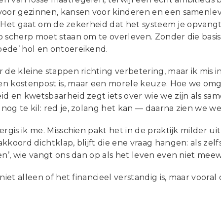
voor gezinnen, kansen voor kinderen en een samenlev
at. Het gaat om de zekerheid dat het systeem je opvangt 
p scherp moet staan om te overleven. Zonder die basi
ede’ hol en ontoereikend.
 de kleine stappen richting verbetering, maar ik mis in
n kostenpost is, maar een morele keuze. Hoe we om
d en kwetsbaarheid zegt iets over wie we zijn als sa
og te kil: red je, zolang het kan — daarna zien we we
ergis ik me. Misschien pakt het in de praktijk milder uit
kkoord dichtklap, blijft die ene vraag hangen: als zelf
en’, wie vangt ons dan op als het leven even niet mee
 niet alleen of het financieel verstandig is, maar vooral