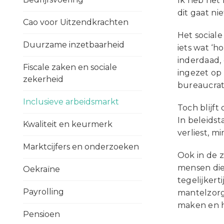
Ik heb het
dit gaat ni
Cao voor Uitzendkrachten
Het social
Duurzame inzetbaarheid
iets wat ‘h
inderdaad, 
Fiscale zaken en sociale
ingezet op
zekerheid
bureaucrati
Inclusieve arbeidsmarkt
Toch blijft
In beleidst
Kwaliteit en keurmerk
verliest, m
Marktcijfers en onderzoeken
Ook in de z
mensen die
Oekraïne
tegelijkert
Payrolling
mantelzorge
maken en 
Pensioen