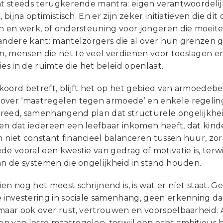
at steeds terugkerende mantra: eigen verantwoordelijk
r, bijna optimistisch. En er zijn zeker initiatieven die 
en en werk, of ondersteuning voor jongeren die moeit
 andere kant: mantelzorgers die al over hun grenzen 
, mensen die nét te veel verdienen voor toeslagen en
ies in de ruimte die het beleid openlaat.
oord betreft, blijft het op het gebied van armoedebe
over ‘maatregelen tegen armoede’ en enkele regeli
reed, samenhangend plan dat structurele ongelijkheid
en dat iedereen een leefbaar inkomen heeft, dat kinde
 niet constant financieel balanceren tussen huur, zor
de vooral een kwestie van gedrag of motivatie is, terwi
an de systemen die ongelijkheid in stand houden.
en nog het meest schrijnend is, is wat er níet staat. G
e investering in sociale samenhang, geen erkenning da
maar ook over rust, vertrouwen en voorspelbaarheid. 
n van losse maatregelen, terwijl een echt ambitieus 