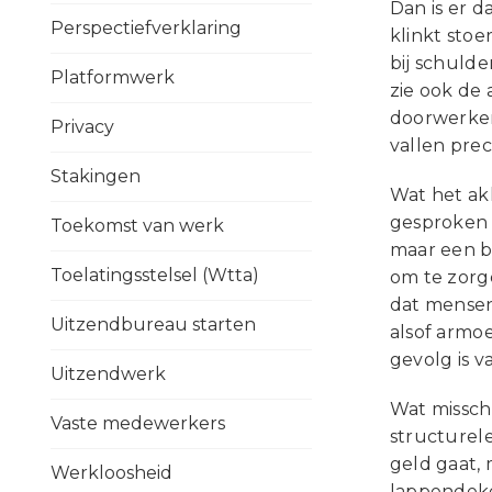
Dan is er d
Perspectiefverklaring
klinkt stoe
bij schuld
Platformwerk
zie ook de
doorwerken
Privacy
vallen prec
Stakingen
Wat het akk
gesproken 
Toekomst van werk
maar een b
Toelatingsstelsel (Wtta)
om te zorg
dat mensen
Uitzendbureau starten
alsof armoe
gevolg is v
Uitzendwerk
Wat misschi
Vaste medewerkers
structurel
geld gaat, 
Werkloosheid
lappendeke