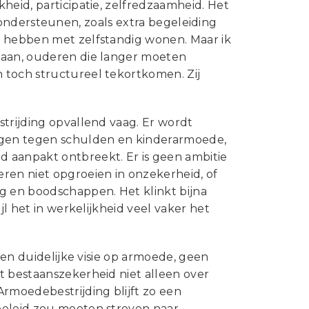
heid, participatie, zelfredzaamheid. Het
dit ondersteunen, zoals extra begeleiding
e hebben met zelfstandig wonen. Maar ik
gaan, ouderen die langer moeten
 toch structureel tekortkomen. Zij
strijding opvallend vaag. Er wordt
ngen tegen schulden en kinderarmoede,
 aanpakt ontbreekt. Er is geen ambitie
ren niet opgroeien in onzekerheid, of
g en boodschappen. Het klinkt bijna
jl het in werkelijkheid veel vaker het
een duidelijke visie op armoede, geen
t bestaanszekerheid niet alleen over
Armoedebestrijding blijft zo een
beleid zou moeten streven naar