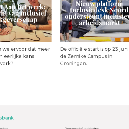
Nieuw platform
t Aan het werk:
Inclusiedesk Noord
ht van inclusief
ondersteunt inclusie
kgeverschap
arbeidsmarkt
 we ervoor dat meer
De officiële start is op 23 jun
 eerlijke kans
de Zernike Campus in
 werk?
Groningen.
sbank
eden
Perspectiefverklaring