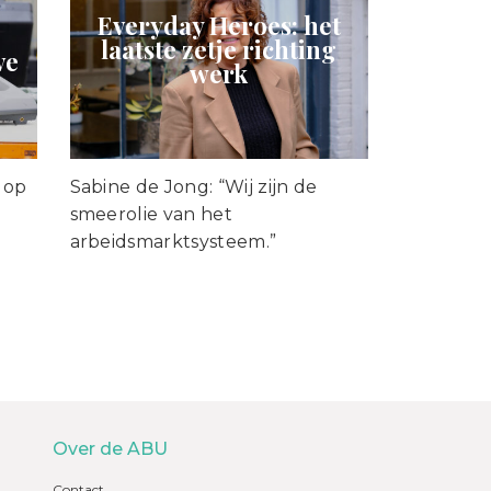
Everyday Heroes: het
laatste zetje richting
ve
werk
i op
Sabine de Jong: “Wij zijn de
smeerolie van het
arbeidsmarktsysteem.”
Over de ABU
Contact