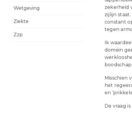
zekerheid 
Wetgeving
zijlijn sta
Ziekte
constant o
tegen armo
Zzp
Ik waardeer
domein gee
werklooshei
boodschap n
Misschien v
het regeera
en ‘prikkel
De vraag is