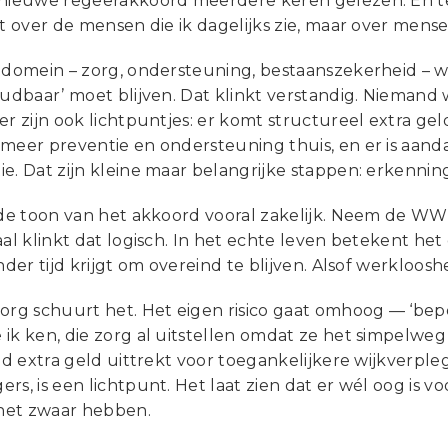
 nieuwe regeerakkoord meerdere keren gelezen. En te
et over de mensen die ik dagelijks zie, maar over mens
e domein – zorg, ondersteuning, bestaanszekerheid – 
oudbaar’ moet blijven. Dat klinkt verstandig. Niemand 
er zijn ook lichtpuntjes: er komt structureel extra g
 meer preventie en ondersteuning thuis, en er is aan
e. Dat zijn kleine maar belangrijke stappen: erkennin
 de toon van het akkoord vooral zakelijk. Neem de WW: 
aal klinkt dat logisch. In het echte leven betekent het
inder tijd krijgt om overeind te blijven. Alsof werkloosh
org schuurt het. Het eigen risico gaat omhoog — ‘bepe
 ik ken, die zorg al uitstellen omdat ze het simpelwe
ijd extra geld uittrekt voor toegankelijkere wijkverpl
rs, is een lichtpunt. Het laat zien dat er wél oog is v
het zwaar hebben.