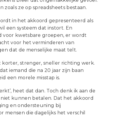
Statuten en reglementen
lkens bleef dat ongemakkelijke gevoel:
en zoals ze op spreadsheets bestaan.
Vacatures
wordt in het akkoord gepresenteerd als
Vestigingen ABU-leden
wil een systeem dat instort. En
Webshop
eld voor kwetsbare groepen, er wordt
dacht voor het verminderen van
gen dat de menselijke maat telt.
korter, strenger, sneller richting werk.
 dat iemand die na 20 jaar zijn baan
eid een morele misstap is.
rkt’, heet dat dan. Toch denk ik aan de
g niet kunnen betalen. Dat het akkoord
eging en ondersteuning bij
oor mensen die dagelijks het verschil