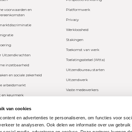
e voorwaarden en
Platformwerk
vereenkomsten
Privacy
marktdiscriminatie
Werkloosheid
migratie
Stakingen
voering
Toekomst van werk
r Uitzendkrachten
Toelatingsstelsel (Wtta)
e inzetbaarheid
Uitzendbureau starten
zaken en sociale zekerheid
Uitzendwerk
ve arbeidsmarkt
Vaste medewerkers
it en keurmerk
Wetgeving
fers en onderzoeken
ik van cookies
Ziekte
ng
ontent en advertenties te personaliseren, om functies voor soci
Zzp
erkeer te analyseren. Ook delen we informatie over uw gebruik
n
or social media, adverteren en analyse. Deze partners kunnen 