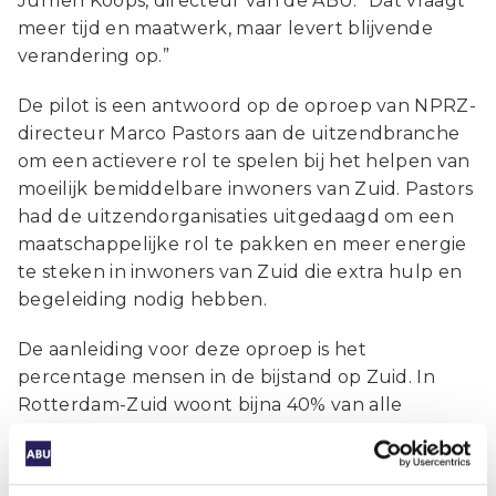
Jurriën Koops, directeur van de ABU. “Dat vraagt
meer tijd en maatwerk, maar levert blijvende
verandering op.”
De pilot is een antwoord op de oproep van NPRZ-
directeur Marco Pastors aan de uitzendbranche
om een actievere rol te spelen bij het helpen van
moeilijk bemiddelbare inwoners van Zuid. Pastors
had de uitzendorganisaties uitgedaagd om een
maatschappelijke rol te pakken en meer energie
te steken in inwoners van Zuid die extra hulp en
begeleiding nodig hebben.
De aanleiding voor deze oproep is het
percentage mensen in de bijstand op Zuid. In
Rotterdam-Zuid woont bijna 40% van alle
Rotterdammers met een bijstandsuitkering,
terwijl het gebied eenderde van de stad vormt.
Hoewel het bijstandscijfer op Zuid vorig jaar het