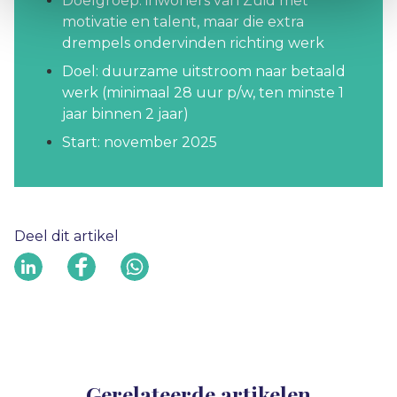
Doelgroep: inwoners van Zuid met
motivatie en talent, maar die extra
drempels ondervinden richting werk
Doel: duurzame uitstroom naar betaald
werk (minimaal 28 uur p/w, ten minste 1
jaar binnen 2 jaar)
Start: november 2025
Deel dit artikel
Gerelateerde artikelen