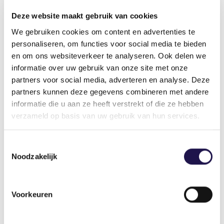
snelst daalde van heel Nederland, blijft de
Deze website maakt gebruik van cookies
werkloosheid hoger dan in de rest van de stad.
We gebruiken cookies om content en advertenties te
Daarom zijn nieuwe initiatieven nodig.
personaliseren, om functies voor social media te bieden
en om ons websiteverkeer te analyseren. Ook delen we
Zo’n initiatief is deze proef van de
informatie over uw gebruik van onze site met onze
uitzendorganisaties, gemeente en NPRZ. Deze
partners voor social media, adverteren en analyse. Deze
ambitieuze pilot vraagt veel creativiteit en
partners kunnen deze gegevens combineren met andere
doorzettingsvermogen. “Met dit project laten we
informatie die u aan ze heeft verstrekt of die ze hebben
zien hoe overheid en markt elkaar versterken,”
verzameld op basis van uw gebruik van hun services.
aldus Koops. “De deelnemende uitzenders
bewijzen dat uitzenden ook een
Toestemmingsselectie
maatschappelijke motor kan zijn.”
Noodzakelijk
Voorkeuren