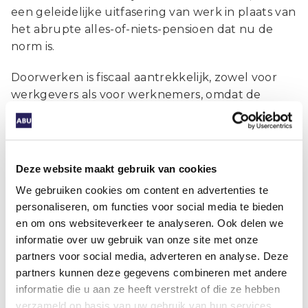
een geleidelijke uitfasering van werk in plaats van
het abrupte alles-of-niets-pensioen dat nu de
norm is.
Doorwerken is fiscaal aantrekkelijk, zowel voor
werkgevers als voor werknemers, omdat de
belastingdruk na de AOW lager is dan voor de
AOW; het verschil kan oplopen tot 29 procent
van de bruto loonsom in de eerste schijf (die gaat
tot een inkomen van 38.098 euro), ofwel zo’n
Deze website maakt gebruik van cookies
11.000 euro. Juridisch is het pad voor doorweken
We gebruiken cookies om content en advertenties te
geëffend via de Wet werken na de AOW-
personaliseren, om functies voor social media te bieden
gerechtigde leeftijd waarin de sociale zekerheid
en om ons websiteverkeer te analyseren. Ook delen we
en arbeidsrechtelijke bescherming voor
informatie over uw gebruik van onze site met onze
werkende AOW’ers sterk is beperkt ten opzichte
partners voor social media, adverteren en analyse. Deze
van andere werknemers. Zo zijn AOW’ers niet
partners kunnen deze gegevens combineren met andere
verzekerd tegen werkloosheid (WW) of
informatie die u aan ze heeft verstrekt of die ze hebben
arbeidsongeschiktheid (WIA) en is de
verzameld op basis van uw gebruik van hun services.