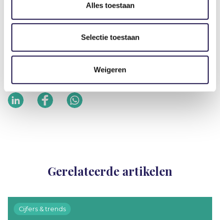
chauffeur zij aan zij werken met studenten.
Alles toestaan
Het volledige rapport ‘Pensioengerechtigden
Selectie toestaan
bieden soelaas op krappe arbeidsmarkt’ is
hier
te
vinden.
Weigeren
Deel dit artikel
Gerelateerde artikelen
Cijfers & trends