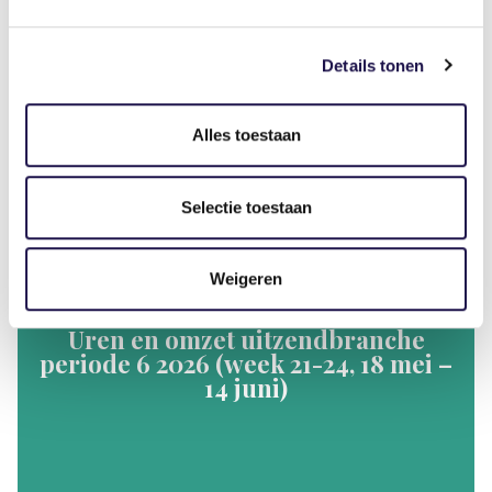
Details tonen
In periode 7 daalde het aantal uren met 4%
en de omzet nam toe met 4%, in vergelijking met
dezelfde periode vorig jaar.
Alles toestaan
Selectie toestaan
Cijfers & trends
Weigeren
Uren en omzet uitzendbranche
periode 6 2026 (week 21-24, 18 mei –
14 juni)