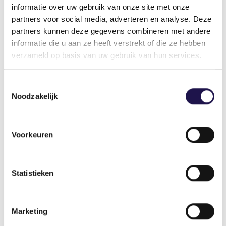
informatie over uw gebruik van onze site met onze
partners voor social media, adverteren en analyse. Deze
partners kunnen deze gegevens combineren met andere
informatie die u aan ze heeft verstrekt of die ze hebben
verzameld op basis van uw gebruik van hun services.
Gerelateerde artikelen
Toestemmingsselectie
Noodzakelijk
Cijfers & trends
Voorkeuren
Uren en omzet uitzendbranche
periode 7 2026 (week 25-28, 15 juni –
Statistieken
12 juli)
Marketing