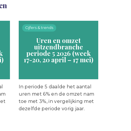
len
Cijfers & trends
Uren en omzet
uitzendbranche
k
periode 5 2026 (week
i)
17-20, 20 april – 17 mei)
al
In periode 5 daalde het aantal
nam
uren met 6% en de omzet nam
met
toe met 3%, in vergelijking met
dezelfde periode vorig jaar.