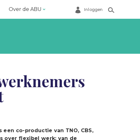
Over de ABU
Inloggen
Bestuur en ABU-bureau
Contact
Helpdesk
Inloggen Mijn ABU
 werknemers
Ledenregister
t
Ledenservice
Magazine VoorWerk
Melding doen
Over de ABU
is een co-productie van TNO, CBS,
s over flexibel werk: van de