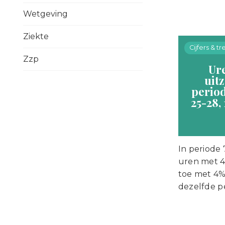
Wetgeving
Ziekte
Cijfers & t
Zzp
Ur
uit
period
25-28, 
In periode 
uren met 
toe met 4%,
dezelfde pe