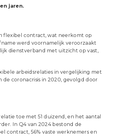
Statuten en reglementen
en jaren.
Vacatures
Vestigingen ABU-leden
 flexibel contract, wat neerkomt op
Webshop
afname werd voornamelijk veroorzaakt
jk dienstverband met uitzicht op vast,
bele arbeidsrelaties in vergelijking met
n de coronacrisis in 2020, gevolgd door
elatie toe met 51 duizend, en het aantal
erder. In Q4 van 2024 bestond de
el contract, 56% vaste werknemers en