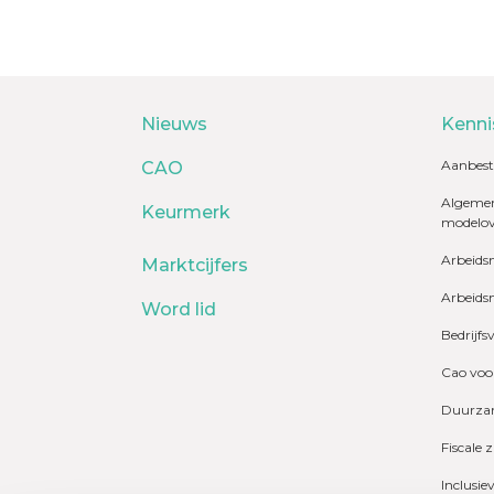
Nieuws
Kenni
Aanbest
CAO
Algemen
Keurmerk
modelo
Arbeids
Marktcijfers
Arbeids
Word lid
Bedrijfs
Cao voo
Duurzam
Fiscale 
Inclusie