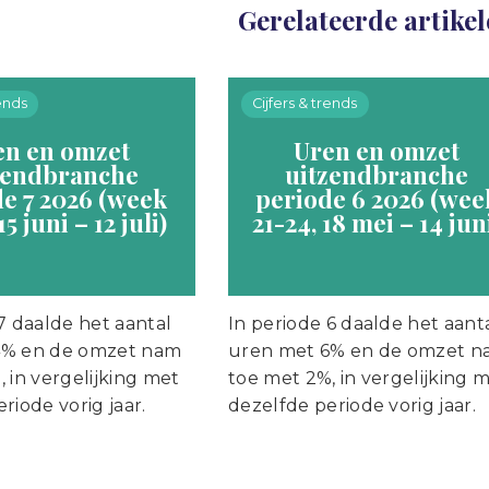
Gerelateerde artike
rends
Cijfers & trends
en en omzet
Uren en omzet
zendbranche
uitzendbranche
e 7 2026 (week
periode 6 2026 (wee
15 juni – 12 juli)
21-24, 18 mei – 14 jun
7 daalde het aantal
In periode 6 daalde het aant
4% en de omzet nam
uren met 6% en de omzet 
 in vergelijking met
toe met 2%, in vergelijking 
riode vorig jaar.
dezelfde periode vorig jaar.