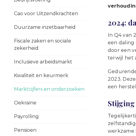
verhouding
Cao voor Uitzendkrachten
2024: da
Duurzame inzetbaarheid
In Q4 van 
Fiscale zaken en sociale
een daling
zekerheid
door een v
terwijl het
Inclusieve arbeidsmarkt
Gedurende h
Kwaliteit en keurmerk
2023. Deze 
een herstel
Marktcijfers en onderzoeken
Stijging
Oekraïne
Tegelijkert
Payrolling
zelfstandi
Pensioen
werkzame b