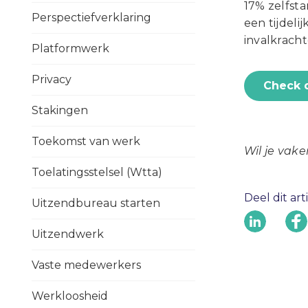
17% zelfsta
Perspectiefverklaring
een tijdeli
invalkrach
Platformwerk
Privacy
Check 
Stakingen
Toekomst van werk
Wil je vak
Toelatingsstelsel (Wtta)
Deel dit art
Uitzendbureau starten
Uitzendwerk
Vaste medewerkers
Werkloosheid