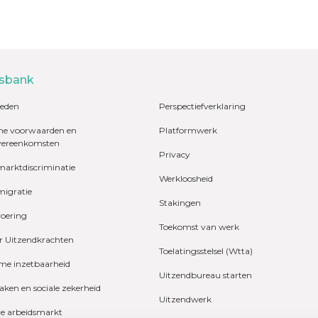
sbank
eden
Perspectiefverklaring
e voorwaarden en
Platformwerk
vereenkomsten
Privacy
marktdiscriminatie
Werkloosheid
migratie
Stakingen
voering
Toekomst van werk
r Uitzendkrachten
Toelatingsstelsel (Wtta)
e inzetbaarheid
Uitzendbureau starten
zaken en sociale zekerheid
Uitzendwerk
ve arbeidsmarkt