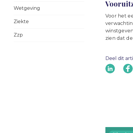
Vooruitz
Wetgeving
Voor het ee
Ziekte
verwachtin
winstgeven
Zzp
zien dat d
Deel dit art