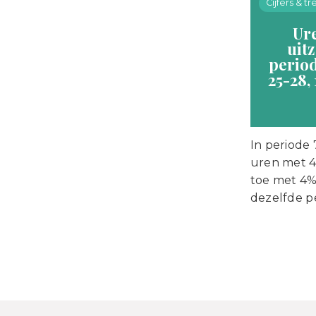
Cijfers & t
Ur
uit
period
25-28, 
In periode 
uren met 
toe met 4%,
dezelfde pe