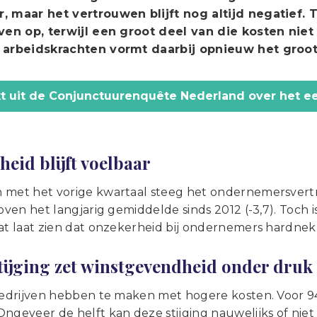
, maar het vertrouwen blijft nog altijd negatief. T
jven op, terwijl een groot deel van die kosten ni
 arbeidskrachten vormt daarbij opnieuw het groot
jkt uit de Conjunctuurenquête Nederland over het e
eid blijft voelbaar
 met het vorige kwartaal steeg het ondernemersvertro
boven het langjarig gemiddelde sinds 2012 (-3,7). Toch 
at laat zien dat onzekerheid bij ondernemers hardnekki
tijging zet winstgevendheid onder druk
 bedrijven hebben te maken met hogere kosten. Voor 
Ongeveer de helft kan deze stijging nauwelijks of nie