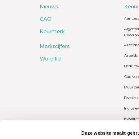
Nieuws
Kenni
Aanbest
CAO
Algemen
Keurmerk
modelo
Arbeids
Marktcijfers
Arbeids
Word lid
Bedrijfs
Cao voo
Duurzam
Fiscale 
Inclusie
Kwalite
Marktcij
Deze website maakt gebru