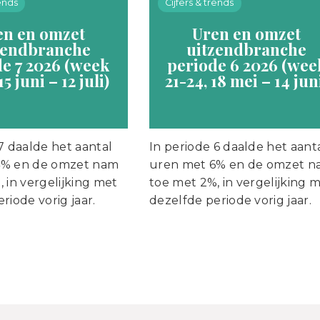
rends
Cijfers & trends
en en omzet
Uren en omzet
zendbranche
uitzendbranche
e 7 2026 (week
periode 6 2026 (wee
15 juni – 12 juli)
21-24, 18 mei – 14 jun
7 daalde het aantal
In periode 6 daalde het aant
4% en de omzet nam
uren met 6% en de omzet 
 in vergelijking met
toe met 2%, in vergelijking 
riode vorig jaar.
dezelfde periode vorig jaar.