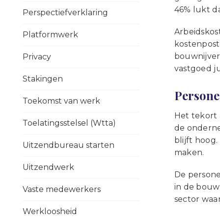
46% lukt da
Perspectiefverklaring
Arbeidskost
Platformwerk
kostenpost
bouwnijverh
Privacy
vastgoed jui
Stakingen
Personee
Toekomst van werk
Het tekort
Toelatingsstelsel (Wtta)
de ondernem
blijft hoog
Uitzendbureau starten
maken.
Uitzendwerk
De persone
in de bouwn
Vaste medewerkers
sector waar
Werkloosheid