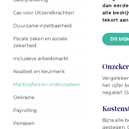
dan eerder
Cao voor Uitzendkrachten
alle bedri
tekort aan
Duurzame inzetbaarheid
Fiscale zaken en sociale
Dit bli
zekerheid
Inclusieve arbeidsmarkt
Onzekerh
Kwaliteit en keurmerk
Vergeleken
Marktcijfers en onderzoeken
het cijfer 
negatief. D
Oekraïne
Kostens
Payrolling
Bijna alle
Pensioen
gestegen. 