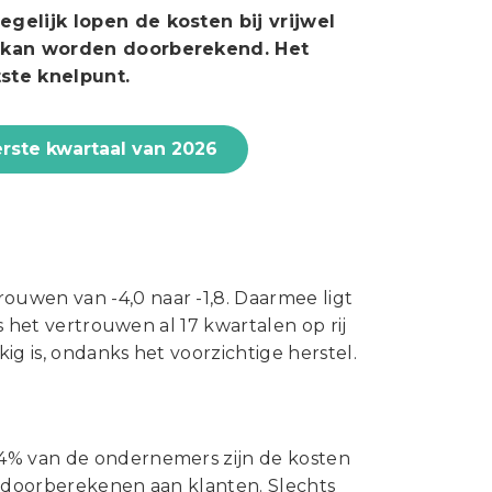
Statuten en reglementen
egelijk lopen de kosten bij vrijwel
Vacatures
et kan worden doorberekend. Het
ste knelpunt.
Vestigingen ABU-leden
Webshop
erste kwartaal van 2026
uwen van -4,0 naar -1,8. Daarmee ligt
is het vertrouwen al 17 kwartalen op rij
g is, ondanks het voorzichtige herstel.
94% van de ondernemers zijn de kosten
t doorberekenen aan klanten. Slechts