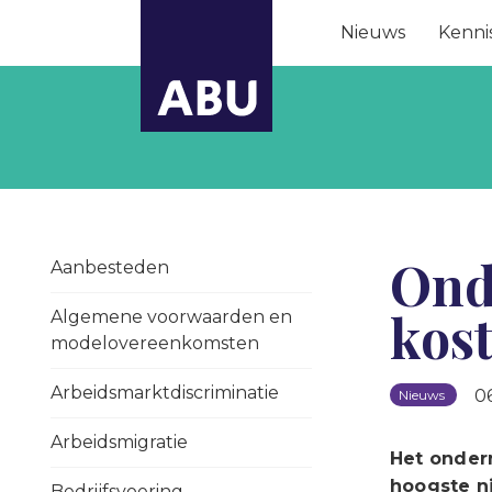
Nieuws
Kenni
Ond
Aanbesteden
kos
Algemene voorwaarden en
modelovereenkomsten
Arbeidsmarktdiscriminatie
0
Nieuws
Arbeidsmigratie
Het ondern
hoogste n
Bedrijfsvoering