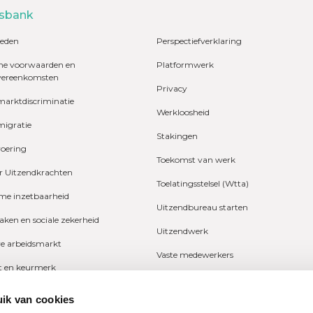
sbank
eden
Perspectiefverklaring
e voorwaarden en
Platformwerk
vereenkomsten
Privacy
marktdiscriminatie
Werkloosheid
migratie
Stakingen
voering
Toekomst van werk
r Uitzendkrachten
Toelatingsstelsel (Wtta)
e inzetbaarheid
Uitzendbureau starten
zaken en sociale zekerheid
Uitzendwerk
ve arbeidsmarkt
Vaste medewerkers
it en keurmerk
Wetgeving
fers en onderzoeken
ik van cookies
Ziekte