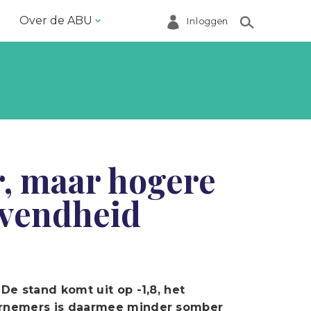
Over de ABU
Inloggen
Bestuur en ABU-bureau
Contact
Helpdesk
Inloggen Mijn ABU
, maar hogere
Ledenregister
vendheid
Ledenservice
Magazine VoorWerk
Melding doen
Over de ABU
e stand komt uit op -1,8, het
ernemers is daarmee minder somber