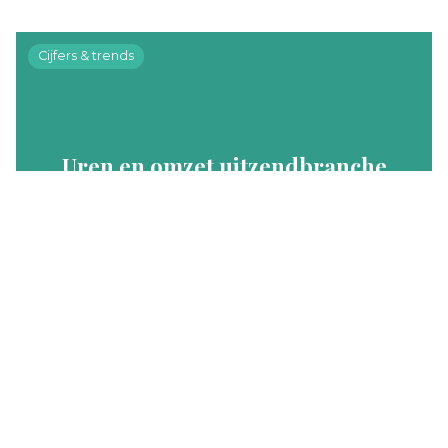
Cijfers & trends
Uren en omzet uitzendbranche
periode 6 2026 (week 21-24, 18 mei –
14 juni)
In periode 6 daalde het aantal uren met 6%
en de omzet nam toe met 2%, in vergelijking met
dezelfde periode vorig jaar.