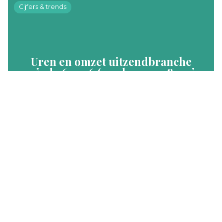
Cijfers & trends
Uren en omzet uitzendbranche
periode 6 2026 (week 21-24, 18 mei –
14 juni)
In periode 6 daalde het aantal uren met 6%
en de omzet nam toe met 2%, in vergelijking met
dezelfde periode vorig jaar.