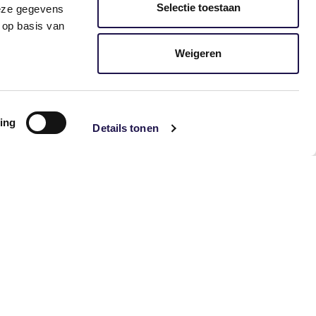
Cijfers & trends
Selectie toestaan
deze gegevens
 op basis van
Uren en omzet
uitzendbranche
Weigeren
k
periode 5 2026 (week
i)
17-20, 20 april – 17 mei)
ing
Details tonen
al
In periode 5 daalde het aantal
nam
uren met 6% en de omzet nam
met
toe met 3%, in vergelijking met
dezelfde periode vorig jaar.