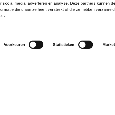
rends
Cijfers & trends
or social media, adverteren en analyse. Deze partners kunnen 
ormatie die u aan ze heeft verstrekt of die ze hebben verzameld
en en omzet
Uren en omzet
es.
zendbranche
uitzendbranche
e 7 2026 (week
periode 6 2026 (wee
15 juni – 12 juli)
21-24, 18 mei – 14 jun
Voorkeuren
Statistieken
Market
7 daalde het aantal
In periode 6 daalde het aant
4% en de omzet nam
uren met 6% en de omzet 
 in vergelijking met
toe met 2%, in vergelijking 
riode vorig jaar.
dezelfde periode vorig jaar.