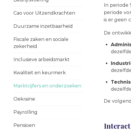
In periode
periode vor
Cao voor Uitzendkrachten
is er
geen
c
Duurzame inzetbaarheid
De ontwikke
Fiscale zaken en sociale
Adminis
zekerheid
dezelfde
Inclusieve arbeidsmarkt
Industri
dezelfde
Kwaliteit en keurmerk
Technis
Marktcijfers en onderzoeken
dezelfde
Oekraïne
De volgend
Payrolling
Interact
Pensioen