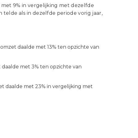
Statuten en reglementen
 met 9% in vergelijking met dezelfde
Vacatures
elde als in dezelfde periode vorig jaar,
Vestigingen ABU-leden
Webshop
e omzet daalde met 13% ten opzichte van
t daalde met 3% ten opzichte van
et daalde met 23% in vergelijking met