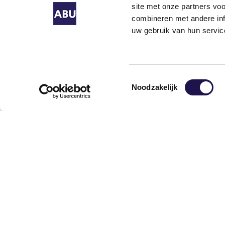
Cijfers & t
site met onze partners vo
combineren met andere inf
Ur
uw gebruik van hun servic
uit
period
25-28, 
Toestemmingsselectie
Noodzakelijk
In periode 
uren met 
toe met 4%,
dezelfde pe