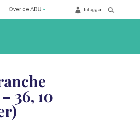
Over de ABU
Inloggen
Bestuur en ABU-bureau
Contact
Helpdesk
Inloggen Mijn ABU
ranche
Ledenregister
– 36, 10
Ledenservice
Magazine VoorWerk
er)
Melding doen
Over de ABU