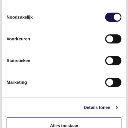
Toestemmingsselectie
Uren en omzet uitzendbranche
Noodzakelijk
periode 7 2026 (week 25-28, 15 juni –
12 juli)
Voorkeuren
Statistieken
In periode 7 daalde het aantal uren met 4%
en de omzet nam toe met 4%, in vergelijking met
Marketing
dezelfde periode vorig jaar.
Details tonen
Cijfers & trends
Alles toestaan