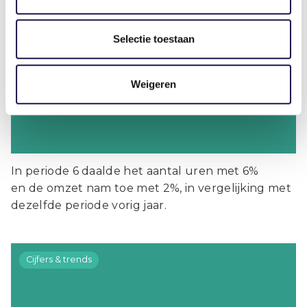
Uren en omzet uitzendbranche
Selectie toestaan
periode 6 2026 (week 21-24, 18 mei –
14 juni)
Weigeren
In periode 6 daalde het aantal uren met 6%
en de omzet nam toe met 2%, in vergelijking met
dezelfde periode vorig jaar.
Cijfers & trends