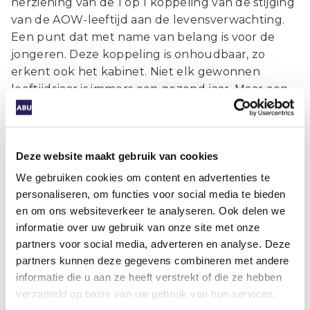
herziening van de 1 op 1 koppeling van de stijging
van de AOW-leeftijd aan de levensverwachting.
Een punt dat met name van belang is voor de
jongeren. Deze koppeling is onhoudbaar, zo
erkent ook het kabinet. Niet elk gewonnen
leeftijdsjaar is immers een gezond jaar. Maar een
herziening van de koppeling kost structureel
geld, reden waarom het kabinet het niet
aandurfde om hierover een harde afspraak te
Deze website maakt gebruik van cookies
maken. Ook in de Tweede Kamer is, zo bleek in
het debat vooralsnog alleen een meerderheid te
We gebruiken cookies om content en advertenties te
vinden voor een studie.
personaliseren, om functies voor social media te bieden
en om ons websiteverkeer te analyseren. Ook delen we
Onvoorstelbaar dat partijen het overleg hebben
informatie over uw gebruik van onze site met onze
laten vastlopen, terwijl de sociaaleconomische
partners voor social media, adverteren en analyse. Deze
problemen zo urgent zijn. Hoogste tijd dat
partners kunnen deze gegevens combineren met andere
partijen weer om tafel gaan en het lef tonen dat
informatie die u aan ze heeft verstrekt of die ze hebben
de maatschappij van hen eist.
verzameld op basis van uw gebruik van hun services.