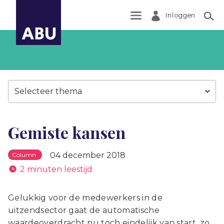
Inloggen
Zoek
Selecteer thema
Gemiste kansen
04 december 2018
Column
2 minuten leestijd
Gelukkig voor de medewerkers in de
uitzendsector gaat de automatische
waardeoverdracht nu toch eindelijk van start, zo