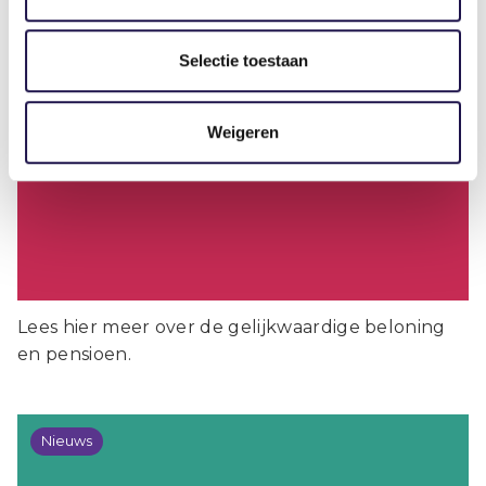
Selectie toestaan
Gelijkwaardige beloning en
pensioen: verduidelijking over
Weigeren
compensatie
Lees hier meer over de gelijkwaardige beloning
en pensioen.
Nieuws