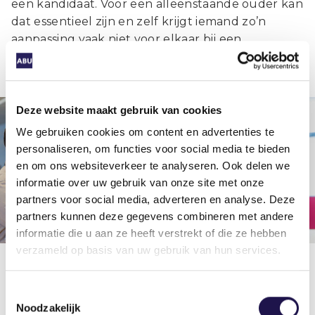
een kandidaat. Voor een alleenstaande ouder kan
dat essentieel zijn en zelf krijgt iemand zo’n
aanpassing vaak niet voor elkaar bij een
werkgever.”
Deze website maakt gebruik van cookies
We gebruiken cookies om content en advertenties te
personaliseren, om functies voor social media te bieden
en om ons websiteverkeer te analyseren. Ook delen we
informatie over uw gebruik van onze site met onze
partners voor social media, adverteren en analyse. Deze
partners kunnen deze gegevens combineren met andere
informatie die u aan ze heeft verstrekt of die ze hebben
verzameld op basis van uw gebruik van hun services.
Stap 4
Toestemmingsselectie
Noodzakelijk
Zuurmond stelt een werkzoekende voor aan