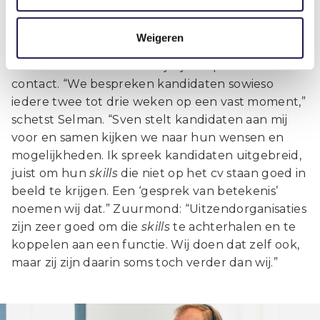
Om dit goed af te stemmen op kandidaten
Weigeren
hebben Zuurmond en Olympia-consultant
Reinier Selman een kort lijntje en periodiek
contact. “We bespreken kandidaten sowieso
iedere twee tot drie weken op een vast moment,”
schetst Selman. “Sven stelt kandidaten aan mij
voor en samen kijken we naar hun wensen en
mogelijkheden. Ik spreek kandidaten uitgebreid,
juist om hun
skills
die niet op het cv staan goed in
beeld te krijgen. Een ‘gesprek van betekenis’
noemen wij dat.” Zuurmond: “Uitzendorganisaties
zijn zeer goed om die
skills
te achterhalen en te
koppelen aan een functie. Wij doen dat zelf ook,
maar zij zijn daarin soms toch verder dan wij.”