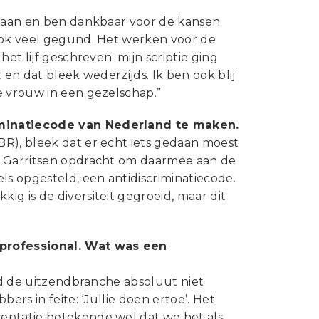
edaan en ben dankbaar voor de kansen
 ook veel gegund. Het werken voor de
et lijf geschreven: mijn scriptie ging
 en dat bleek wederzijds. Ik ben ook blij
e vrouw in een gezelschap.”
iminatiecode van Nederland te maken.
BR), bleek dat er echt iets gedaan moest
m Garritsen opdracht om daarmee aan de
s opgesteld, een antidiscriminatiecode.
g is de diversiteit gegroeid, maar dit
professional. Wat was een
erd de uitzendbranche absoluut niet
rs in feite: ‘Jullie doen ertoe’. Het
eptatie betekende wel dat we het als