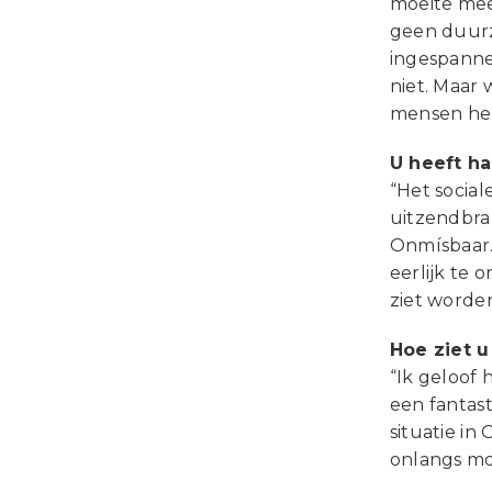
moeite mee
geen duurz
ingespanne
niet. Maar
mensen heb
U heeft ha
“Het social
uitzendbran
Onmísbaar.
eerlijk te 
ziet worden
Hoe ziet 
“Ik geloof 
een fantast
situatie in
onlangs mo