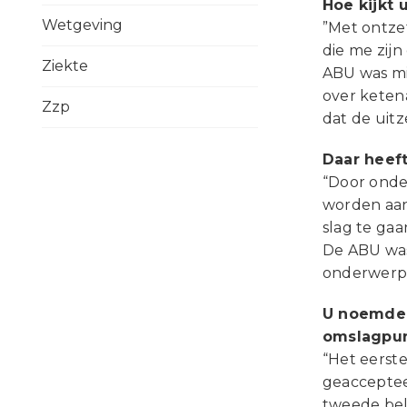
Hoe kijkt 
Wetgeving
”Met ontze
die me zij
Ziekte
ABU was mij
over ketena
Zzp
dat de uit
Daar heeft
“Door onde
worden aan
slag te ga
De ABU was 
onderwerp 
U noemde 
omslagpun
“Het eerste
geaccepteer
tweede bel