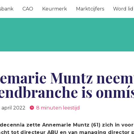
sbank
CAO
Keurmerk
Marktcijfers
Word lid
emarie Muntz neemt 
endbranche is onmís
 april 2022
8 minuten leestijd
 decennia zette Annemarie Muntz (61) zich in voo
cht tot directeur ABU en van managing director pu