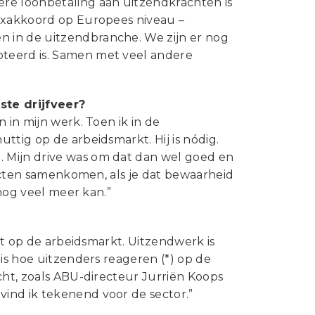
re loonbetaling aan uitzendkrachten is
lexakkoord op Europees niveau –
 in de uitzendbranche. We zijn er nog
teerd is. Samen met veel andere
te drijfveer?
 in mijn werk. Toen ik in de
ttig op de arbeidsmarkt. Hij is nódig.
 Mijn drive was om dat dan wel goed en
pecten samenkomen, als je dat bewaarheid
 nog veel meer kan.”
ult op de arbeidsmarkt. Uitzendwerk is
 is hoe uitzenders reageren (*) op de
cht, zoals ABU-directeur Jurriën Koops
ind ik tekenend voor de sector.”