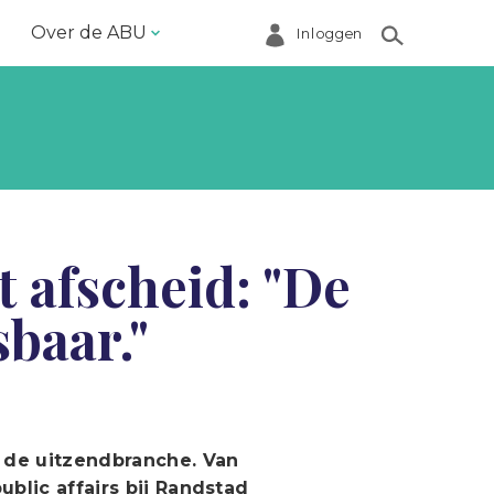
Over de ABU
Inloggen
Bestuur en ABU-bureau
Contact
Helpdesk
Inloggen Mijn ABU
afscheid: "De
Ledenregister
baar."
Ledenservice
Magazine VoorWerk
Melding doen
Over de ABU
r de uitzendbranche. Van
blic affairs bij Randstad