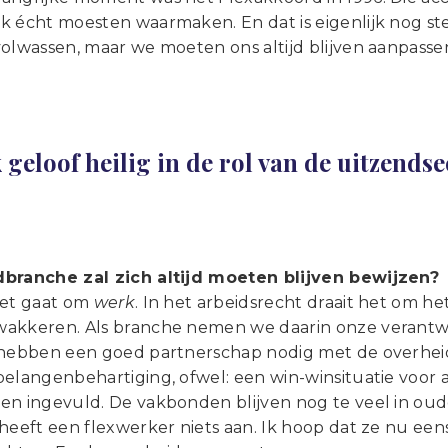
 écht moesten waarmaken. En dat is eigenlijk nog stee
volwassen, maar we moeten ons altijd blijven aanpass
k geloof heilig in de rol van de uitzends
branche zal zich altijd moeten blijven bewijzen?
het gaat om
werk
. In het arbeidsrecht draait het om
akkeren. Als branche nemen we daarin onze verantwo
 hebben een goed partnerschap nodig met de overheid
elangenbehartiging, ofwel: een win-winsituatie voor a
en ingevuld. De vakbonden blijven nog te veel in oud
 heeft een flexwerker niets aan. Ik hoop dat ze nu e