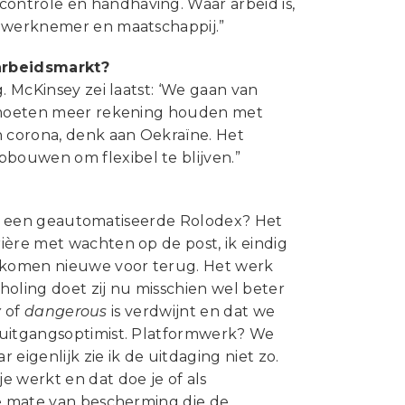
ontrole en handhaving. Waar arbeid is,
, werknemer en maatschappij.”
arbeidsmarkt?
. McKinsey zei laatst: ‘We gaan van
n moeten meer rekening houden met
 corona, denk aan Oekraïne. Het
bouwen om flexibel te blijven.”
 dan een geautomatiseerde Rolodex? Het
ière met wachten op de post, ik eindig
 komen nieuwe voor terug. Het werk
holing doet zij nu misschien wel beter
y
of
dangerous
is verdwijnt en dat we
ruitgangsoptimist. Platformwerk? We
eigenlijk zie ik de uitdaging niet zo.
 werkt en dat doe je of als
de mate van bescherming die de