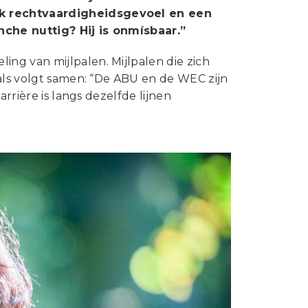
Statuten en reglementen
rk rechtvaardigheidsgevoel en een
Vacatures
che nuttig? Hij is onmísbaar.”
Vestigingen ABU-leden
ng van mijlpalen. Mijlpalen die zich
 als volgt samen: “De ABU en de WEC zijn
Webshop
rrière is langs dezelfde lijnen