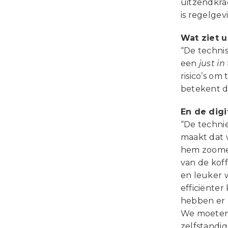
uitzendkra
is regelge
Wat ziet 
“De technis
een
just in
risico’s o
betekent d
En de digi
“De technie
maakt dat 
hem zoomen
van de koff
en leuker w
efficiënte
hebben er m
We moeten 
zelfstandi