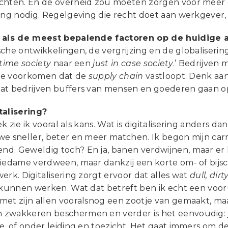
chten. En de overheid zou moeten zorgen voor meer c
ving nodig. Regelgeving die recht doet aan werkgever
u als de meest bepalende factoren op de huidige 
che ontwikkelingen, de vergrijzing en de globalisering
 time society
naar een
just in case society
.’ Bedrijve
m te voorkomen dat de
supply chain
vastloopt. Denk aan
at bedrijven buffers van mensen en goederen gaan op
talisering?
k zie ik vooral als kans. Wat is digitalisering anders
we sneller, beter en meer matchen. Ik begon mijn carr
d. Geweldig toch? En ja, banen verdwijnen, maar er
iedame verdween, maar dankzij een korte om- of bijsc
erk. Digitalisering zorgt ervoor dat alles wat
dull, dirt
r kunnen werken. Wat dat betreft ben ik echt een voo
et zijn allen vooralsnog een zootje van gemaakt, maar 
zwakkeren beschermen en verder is het eenvoudig: je
ge, of onder leiding en toezicht. Het gaat immers om 