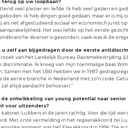
u terug op uw loopbaan?
ttend veel plezier en liefde. Ik heb veel gezien en g
n geboden. Ik heb dingen goed gedaan, maar er is mij
 als net afgestudeerd sociaal en economisch jurist op h
ansprakelijkheid. Het was liefde op het eerste gezicht
zendbranche diverser is geworden; vaak was ik de enig
 u zelf aan bijgedragen door de eerste antidiscr
rzoek van het Landelijk Bureau Racismebestrijding (L
 discriminatie. Ik kreeg van mijn toenmalige baas Wi
an. Samen met het LBR hebben we in 1987 gedragsregel
de eerste branche in Nederland met zo’n code. Gelukki
zal altijd aandacht behoeven.”
de ontwikkeling van young potential naar senior 
t voor uitzenders?
 kabinet-Lubbers in de jaren tachtig. Voor die tijd w
d. Met onze vermelding in het regeerakkoord zei Lubbe
angrijke moment was het Flexakkoord in 1996. Die acc