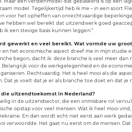
. Maar een verdienmodel dat gebaseerd is op een lage
aam model. Tegelijkertijd heb ik me – in een soort F
n voor het opheffen van onrechtvaardige beperkingen
 we hebben wel bereikt dat uitzendwerk goed geaccep
 ik een stevige basis kunnen leggen.”
rd gewerkt en veel bereikt. Wat vormde uw groots
e en het economische aspect dreef me in mijn studie en
che begon, dacht ik: deze branche is veel meer dan nu
 Belangrijk voor de werkgelegenheid en de economie.
organiseren. Rechtvaardig. Het is heel mooi als die as
. Dat je voelt dat je er als branche toe doet en dat je
u die uitzendtoekomst in Nederland?
heilig in de uitzendsector, die een onmisbare rol verv
ische opstap voor veel mensen. Wat ik heel mooi vind,
 Oekraïne. En dan wordt echt niet eerst aan werk geda
oi verwoordde. Het gaat nu eerst om de mensen. Dat v