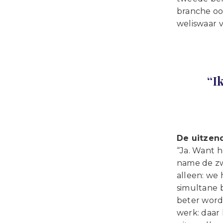
branche ook
weliswaar 
“I
De uitzend
“Ja. Want 
name de zw
alleen: we
simultane b
beter word
werk: daar