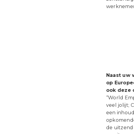
werknemer 
Naast uw 
op Europee
ook deze o
“World Emp
veel jolijt
een inhoud
opkomende 
de uitzendr