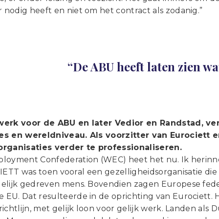
nodig heeft en niet om het contract als zodanig.”
“De ABU heeft laten zien wat
werk voor de ABU en later Vedior en Randstad, v
s en wereldniveau. Als voorzitter van Eurociett 
rganisaties verder te professionaliseren.
loyment Confederation (WEC) heet het nu. Ik herinne
; CIETT was toen vooral een gezelligheidsorganisatie di
elijk gedreven mens. Bovendien zagen Europese fede
EU. Dat resulteerde in de oprichting van Eurociett. 
ichtlijn, met gelijk loon voor gelijk werk. Landen al