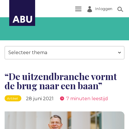
Inloggen
Zoek
Selecteer thema
“De uitzendbranche vormt
de brug naar een baan”
28 juni 2021
7 minuten leestijd
Artikel