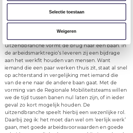
uitzendbranche daarbij?
Selectie toestaan
“Heel belangrijk. Uiteindelijk gaat het om een
match, dat iemand een baan bij een bedrijf vindt.
Dat kunnen wij vanuit de publieke
Weigeren
dienstverlening niet alleen organiseren. De
uitzendbranche vormt de brug naar een baan. In
de arbeidsmarktregio’s leveren zij een bijdrage
aan het werkfit houden van mensen. Want
iemand die een paar werken thuis zit, staat al snel
op achterstand in vergelijking met iemand die
van de ene naar de andere baan gaat. Met de
vorming van de Regionale Mobiliteitsteams willen
we de tijd tussen banen nul laten zijn, of in ieder
geval zo kort mogelijk houden. De
uitzendbranche speelt hierbij een wezenlijke rol.
Daarbij zeg ik: het moet dan wel om ‘eerlijk werk’
gaan, met goede arbeidsvoorwaarden en goede