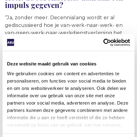
impuls gegeven?
“Ja, zonder meer. Decennialang wordt er al
gediscussieerd hoe je van-werk-naar-werk- en
van-geen-werk-naar-werkdienstverlening het
beste kunt vormgeven. Tussen de betrokken
partijen was er echter weinig vertrouwen om het
daadwerkelijk van de grond te krijgen. Door de
coronacrisis is dat veranderd. Iedereen was van
Deze website maakt gebruik van cookies
mening dat er geen massale werkloosheid mocht
We gebruiken cookies om content en advertenties te
ontstaan. Er was een enorme drive om samen te
personaliseren, om functies voor social media te bieden
werken, zodat we niet in dezelfde situatie
en om ons websiteverkeer te analyseren. Ook delen we
zouden belanden als na de financiële crisis. Toen
informatie over uw gebruik van onze site met onze
zijn er veel kwetsbare mensen in de WW en
partners voor social media, adverteren en analyse. Deze
bijstand bijgekomen, voor wie het vervolgens erg
partners kunnen deze gegevens combineren met andere
lastig bleek om weer een baan te vinden.”
informatie die u aan ze heeft verstrekt of die ze hebben
verzameld op basis van uw gebruik van hun services.
Hoe ziet die dienstverlening er in de