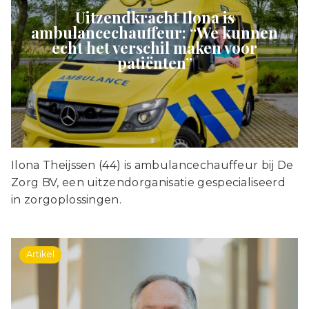
Uitzendkracht Ilona is
ambulancechauffeur: “We kunnen
echt het verschil maken voor
patiënten”
Ilona Theijssen (44) is ambulancechauffeur bij De
Zorg BV, een uitzendorganisatie gespecialiseerd
in zorgoplossingen.
Artikel