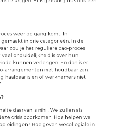
 te krijgen. Er is gelukkig dus ook een
 proces weer op gang komt. In
emaakt in drie categorieën. In de
Daar zou je het reguliere cao-proces
 veel onduidelijkheid is over hun
riode kunnen verlengen. En dan is er
ao-arrangementen niet houdbaar zijn.
ng haalbaar is en of werknemers niet
”
%?
alte daarvan is nihil. We zullen als
 deze crisis doorkomen. Hoe helpen we
pleidingen? Hoe geven wecollegiale in-