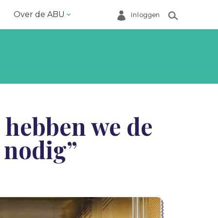
Over de ABU
Inloggen
Bestuur en ABU-bureau
Contact
Helpdesk
Inloggen Mijn ABU
u hebben we de
Ledenregister
 nodig”
Ledenservice
Magazine VoorWerk
Melding doen
Over de ABU