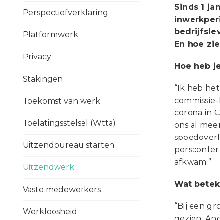
Sinds 1 jan
Perspectiefverklaring
inwerkperi
bedrijfsle
Platformwerk
En hoe zie
Privacy
Hoe heb j
Stakingen
“Ik heb het
commissie-B
Toekomst van werk
corona in 
Toelatingsstelsel (Wtta)
ons al meer
spoedoverl
Uitzendbureau starten
persconfere
afkwam.”
Uitzendwerk
Wat beteke
Vaste medewerkers
“Bij een gr
Werkloosheid
gezien. And