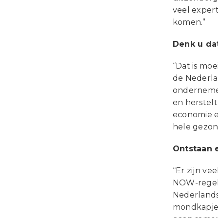
veel expert
komen.”
Denk u da
“Dat is mo
de Nederla
ondernemer
en herstel
economie e
hele gezond
Ontstaan 
“Er zijn ve
NOW-regeli
Nederlands
mondkapjes