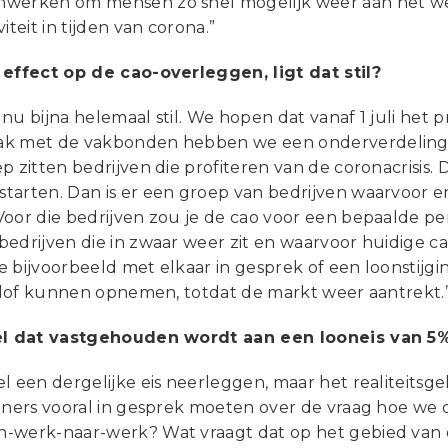
werken om mensen zo snel mogelijk weer aan het werk
iteit in tijden van corona.”
 effect op de cao-overleggen, ligt dat stil?
gt nu bijna helemaal stil. We hopen dat vanaf 1 juli het
k met de vakbonden hebben we een onderverdeling g
p zitten bedrijven die profiteren van de coronacrisis. 
arten. Dan is er een groep van bedrijven waarvoor er
Voor die bedrijven zou je de cao voor een bepaalde pe
bedrijven die in zwaar weer zit en waarvoor huidige c
 bijvoorbeeld met elkaar in gesprek of een loonstijgi
verlof kunnen opnemen, totdat de markt weer aantrekt.
ëel dat vastgehouden wordt aan een looneis van 5
l een dergelijke eis neerleggen, maar het realiteitsgeh
rtners vooral in gesprek moeten over de vraag hoe we
-werk-naar-werk? Wat vraagt dat op het gebied van o