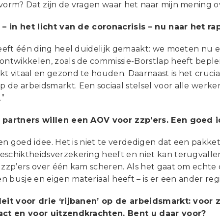
 vorm? Dat zijn de vragen waar het naar mijn mening 
e – in het licht van de coronacrisis – nu naar het 
 heeft één ding heel duidelijk gemaakt: we moeten nu 
ontwikkelen, zoals de commissie-Borstlap heeft beplei
kt vitaal en gezond te houden. Daarnaast is het cruc
 de arbeidsmarkt. Een sociaal stelsel voor alle werke
.”
 partners willen een AOV voor zzp’ers. Een goed 
 een goed idee. Het is niet te verdedigen dat een pakk
eschiktheidsverzekering heeft en niet kan terugval
e zzp’ers over één kam scheren. Als het gaat om echt
gen busje en eigen materiaal heeft – is er een ander re
leit voor drie ‘rijbanen’ op de arbeidsmarkt: voo
act en voor uitzendkrachten. Bent u daar voor?