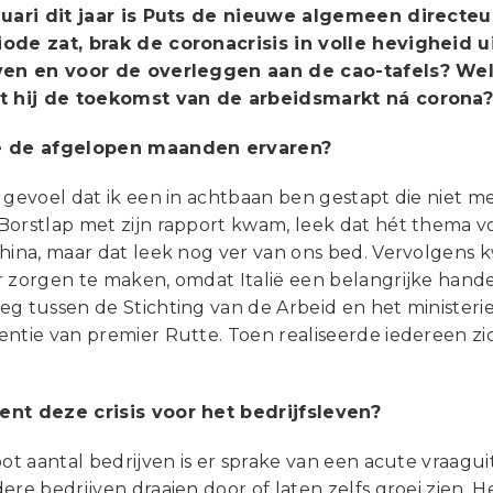
uari dit jaar is Puts
de nieuwe algemeen directeur 
ode zat, brak de coronacrisis in volle hevigheid u
ven en voor de overleggen aan de cao-tafels? Wel
t hij de toekomst van de arbeidsmarkt ná corona
e de afgelopen maanden ervaren?
 gevoel dat ik een in achtbaan ben gestapt die niet me
orstlap met zijn rapport kwam, leek dat hét thema voo
China, maar dat leek nog ver van ons bed. Vervolgens
 zorgen te maken, omdat Italië een belangrijke handel
eg tussen de Stichting van de Arbeid en het minister
ntie van premier Rutte. Toen realiseerde iedereen zich
nt deze crisis voor het bedrijfsleven?
oot aantal bedrijven is er sprake van een acute vraag
ere bedrijven draaien door of laten zelfs groei zien. H