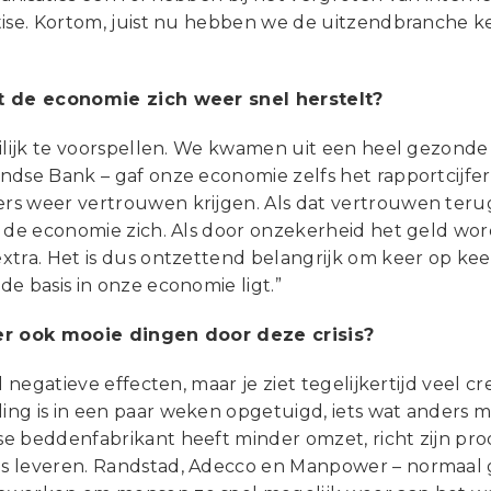
ise. Kortom, juist nu hebben we de uitzendbranche ke
t de economie zich weer snel herstelt?
eilijk te voorspellen. We kwamen uit een heel gezonde
ndse Bank – gaf onze economie zelfs het rapportcijfer
s weer vertrouwen krijgen. Als dat vertrouwen teru
t de economie zich. Als door onzekerheid het geld wo
xtra. Het is dus ontzettend belangrijk om keer op kee
e basis in onze economie ligt.”
er ook mooie dingen door deze crisis?
el negatieve effecten, maar je ziet tegelijkertijd veel c
ng is in een paar weken opgetuigd, iets wat anders m
e beddenfabrikant heeft minder omzet, richt zijn prod
 leveren. Randstad, Adecco en Manpower – normaal 