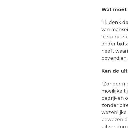
Wat moet 
“Ik denk d
van mensen
diegene za
onder tijds
heeft waari
bovendien 
Kan de uit
“Zonder mee
moeilijke 
bedrijven 
zonder dir
wezenlijke
bewezen dat
uitzendorga