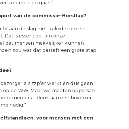
over zou moeten gaan.”
rapport van de commissie-Borstlap?
echt aan de slag met opleiden en een
t. Dat is essentieel om onze
iaal dat mensen makkelijker kunnen
nden zou wat dat betreft een grote stap
idee?
etbezorger als zzp’er werkt en dus geen
len op de WW. Maar we moeten oppassen
e ondernemers – denk aan een hovenier
gime nodig.”
r zelfstandigen, voor mensen met een