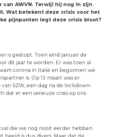
van AWVN. Terwijl hij nog in zijn
it. Wat betekent deze crisis voor het
ke pijnpunten legt deze crisis bloot?
?
er is gestopt. Toen eind januari de
r dit jaar te worden. Er was toen al
 kwam corona in Italië en begonnen we
spartner is. Op 13 maart was er
ie van SZW, een dag na de lockdown-
 dat er een serieuze crisis op ons
uitval die we nog nooit eerder hebben
et beeld is dus divers. Maar dat de