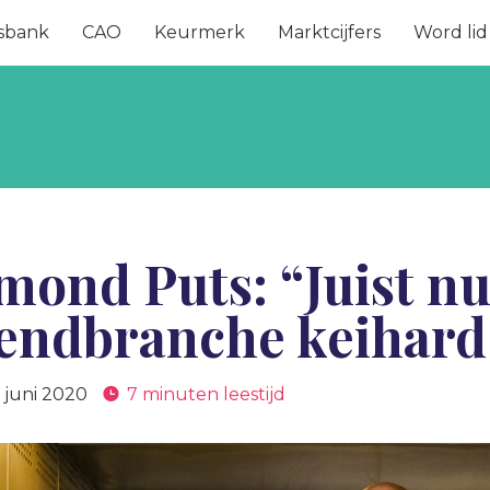
sbank
CAO
Keurmerk
Marktcijfers
Word lid
mond Puts: “Juist n
zendbranche keihard
 juni 2020
7 minuten leestijd