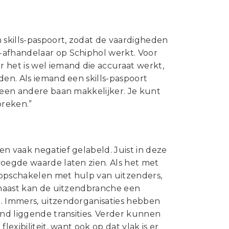
skills-paspoort, zodat de vaardigheden
-afhandelaar op Schiphol werkt. Voor
 het is wel iemand die accuraat werkt,
den. Als iemand een skills-paspoort
r een andere baan makkelijker. Je kunt
breken.”
n vaak negatief gelabeld. Juist in deze
voegde waarde laten zien. Als het met
 opschakelen met hulp van uitzenders,
arnaast kan de uitzendbranche een
n. Immers, uitzendorganisaties hebben
and liggende transities. Verder kunnen
exibiliteit, want ook op dat vlak is er