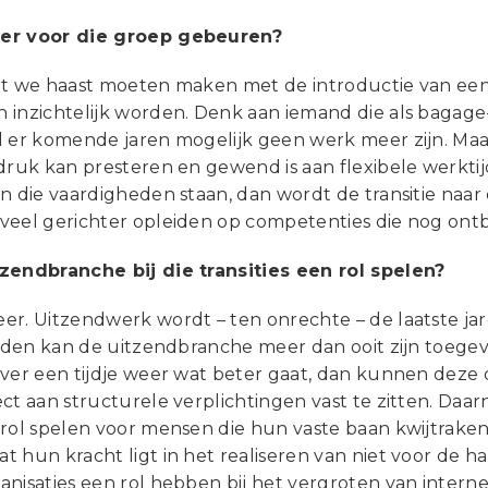
er voor die groep gebeuren?
at we haast moeten maken met de introductie van een 
 inzichtelijk worden. Denk aan iemand die als bagage
l er komende jaren mogelijk geen werk meer zijn. Maar
druk kan presteren en gewend is aan flexibele werktij
n die vaardigheden staan, dan wordt de transitie naa
veel gerichter opleiden op competenties die nog ont
zendbranche bij die transities een rol spelen?
r. Uitzendwerk wordt – ten onrechte – de laatste jare
tijden kan de uitzendbranche meer dan ooit zijn toege
over een tijdje weer wat beter gaat, dan kunnen deze
ect aan structurele verplichtingen vast te zitten. Da
 rol spelen voor mensen die hun vaste baan kwijtrake
 hun kracht ligt in het realiseren van niet voor de h
nisaties een rol hebben bij het vergroten van interne fl