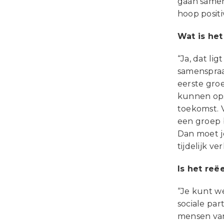
gaan samen
hoop positiv
Wat is het
“Ja, dat li
samenspraa
eerste groe
kunnen opst
toekomst. 
een groep 
Dan moet je
tijdelijk 
Is het re
“Je kunt we
sociale pa
mensen van