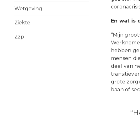
coronacrisi
Wetgeving
En wat is
Ziekte
“Mijn groot
Zzp
Werknemers
hebben geha
mensen die
deel van h
transitiev
grote zorg
baan of sec
“H