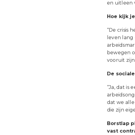
en uitleen
Hoe kijk j
“De crisis
leven lang 
arbeidsmar
bewegen op
vooruit zijn
De sociale
“Ja, dat is
arbeidsong
dat we all
die zijn ei
Borstlap p
vast contr