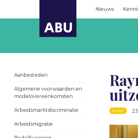
Nieuws
Kenni
Ray
Aanbesteden
uit
Algemene voorwaarden en
modelovereenkomsten
Arbeidsmarktdiscriminatie
23
Artikel
Arbeidsmigratie
Bedrijfsvoering