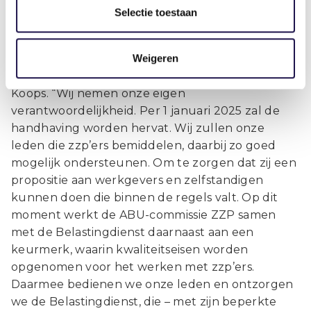
langere termijn noodzakelijk om een contract-
Selectie toestaan
neutraal sociaal zekerheidsstelsel te realiseren,
waarbij iedereen – ongeacht de contractvorm –
Weigeren
bijdraagt aan sociale zekerheid.” De ABU zal
echter niet wachten op wetgeving, benadrukt
Koops. “Wij nemen onze eigen
verantwoordelijkheid. Per 1 januari 2025 zal de
handhaving worden hervat. Wij zullen onze
leden die zzp’ers bemiddelen, daarbij zo goed
mogelijk ondersteunen. Om te zorgen dat zij een
propositie aan werkgevers en zelfstandigen
kunnen doen die binnen de regels valt. Op dit
moment werkt de ABU-commissie ZZP samen
met de Belastingdienst daarnaast aan een
keurmerk, waarin kwaliteitseisen worden
opgenomen voor het werken met zzp’ers.
Daarmee bedienen we onze leden en ontzorgen
we de Belastingdienst, die – met zijn beperkte