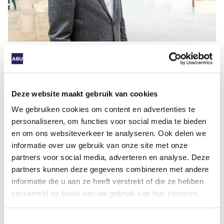
Oplopende personeelstekorten
Tot slot wil minister Van Gennip de handhaving
Deze website maakt gebruik van cookies
rond zzp weer hervatten. “Daar zijn wij als ABU
We gebruiken cookies om content en advertenties te
erg blij mee,” benadrukt Koops. Maar er zijn
personaliseren, om functies voor social media te bieden
volgens hem wel forse belemmeringen voor een
en om ons websiteverkeer te analyseren. Ook delen we
effectieve handhaving. “Allereerst is er nog altijd
informatie over uw gebruik van onze site met onze
een gebrek aan handhavingscapaciteit bij de
partners voor social media, adverteren en analyse. Deze
Arbeidsinspectie en bij de Belastingdienst. En om
partners kunnen deze gegevens combineren met andere
te kunnen handhaven, moet er bovendien sprake
informatie die u aan ze heeft verstrekt of die ze hebben
zijn van duidelijke regels. En die zijn er niet.
verzameld op basis van uw gebruik van hun services.
Ongerichte controles kunnen tot paniek leiden
bij werkgevers, die vervolgens het risico niet
Toestemmingsselectie