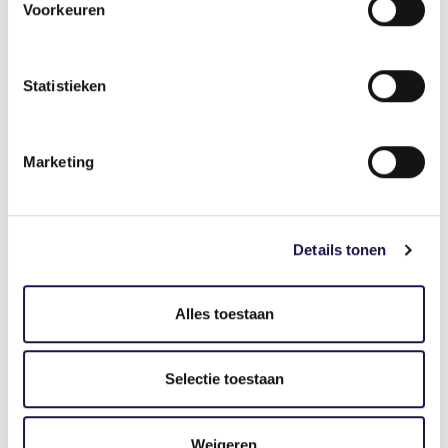
Voorkeuren
Gerelateerde artikelen
Statistieken
Marketing
Nieuws
Details tonen
UWV start pilot Eerstejaars
Ziektewetbeoordelingen voor
eigenrisicodragers
Alles toestaan
Selectie toestaan
Weigeren