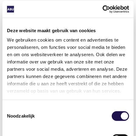
Als er op initiatief van de werknemer eventueel
gesproken is over functionele mogelijkheden,
beperkingen, diagnose of behandeling, dan kan
de werkgever die gegevens niet registreren.
Deze website maakt gebruik van cookies
We gebruiken cookies om content en advertenties te
Functionele mogelijkheden en beperkingen die
personaliseren, om functies voor social media te bieden
door de bedrijfsarts zijn gedeeld, mogen wel
en om ons websiteverkeer te analyseren. Ook delen we
worden geregistreerd.
informatie over uw gebruik van onze site met onze
partners voor social media, adverteren en analyse. Deze
Zowel werkgever als werknemer mogen ook
partners kunnen deze gegevens combineren met andere
eerder dan zes weken na de ziekmelding een
informatie die u aan ze heeft verstrekt of die ze hebben
bedrijfsarts inschakelen.
verzameld op basis van uw gebruik van hun services.
Deel dit artikel
Toestemmingsselectie
Noodzakelijk