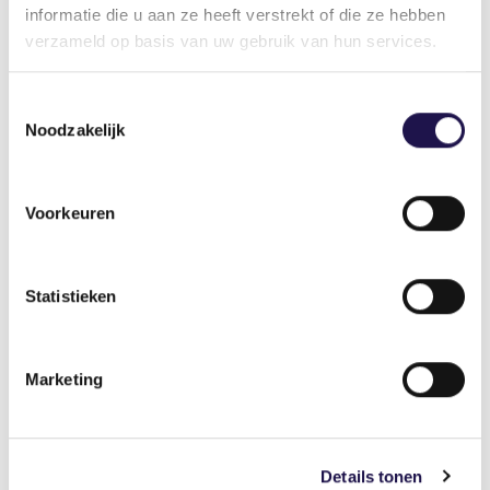
informatie die u aan ze heeft verstrekt of die ze hebben
tot 1 oktober 2026.
verzameld op basis van uw gebruik van hun services.
Toestemmingsselectie
Artikel
Noodzakelijk
Voorkeuren
Info over keurmerk zzp-
dienstverlening
Statistieken
Marketing
Op 1 januari 2026 zijn de modules bemiddeling en
Details tonen
tussenkomst aan het SNA-keurmerk toegevoegd.