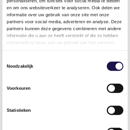
personaliseren, om functies voor social media te bieden
arbeidsrelaties, tranche 2025
en om ons websiteverkeer te analyseren. Ook delen we
informatie over uw gebruik van onze site met onze
partners voor social media, adverteren en analyse. Deze
Deel dit artikel
partners kunnen deze gegevens combineren met andere
informatie die u aan ze heeft verstrekt of die ze hebben
verzameld op basis van uw gebruik van hun services.
Toestemmingsselectie
Noodzakelijk
Gerelateerde artikelen
Voorkeuren
Nieuws
Statistieken