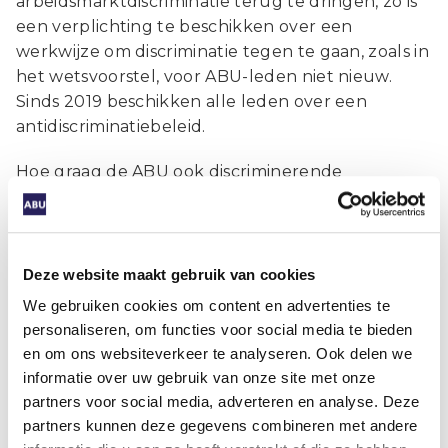
arbeidsmarktdiscriminatie terug te dringen, zo is
een verplichting te beschikken over een
werkwijze om discriminatie tegen te gaan, zoals in
het wetsvoorstel, voor ABU-leden niet nieuw.
Sinds 2019 beschikken alle leden over een
antidiscriminatiebeleid.
Hoe graag de ABU ook discriminerende
verzoeken wil tegengaan, geconstateerd wordt
dat een meldplicht hiervoor niet de oplossing is.
Hoewel de ABU zeker een rol ziet voor
intermediairs in het creëren van bewustzijn door
Deze website maakt gebruik van cookies
het gesprek aan te gaan met opdrachtgevers,
We gebruiken cookies om content en advertenties te
dient de aanpak van discriminatie zich te richten
personaliseren, om functies voor social media te bieden
op de bron van het discriminerende verzoek en
en om ons websiteverkeer te analyseren. Ook delen we
dient rechtstreeks ingezet te worden op
informatie over uw gebruik van onze site met onze
bewustwording van opdrachtgevers. Het advies
partners voor social media, adverteren en analyse. Deze
van de Raad van State is een steun in de rug bij
partners kunnen deze gegevens combineren met andere
onze oproep aan de minister het wetsvoorstel te