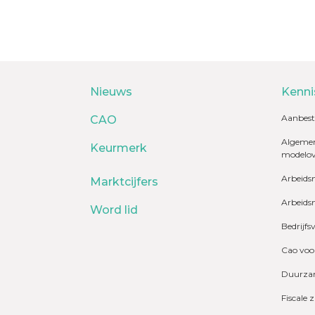
Nieuws
Kenni
Aanbest
CAO
Algemen
Keurmerk
modelo
Arbeids
Marktcijfers
Arbeids
Word lid
Bedrijfs
Cao voo
Duurzam
Fiscale 