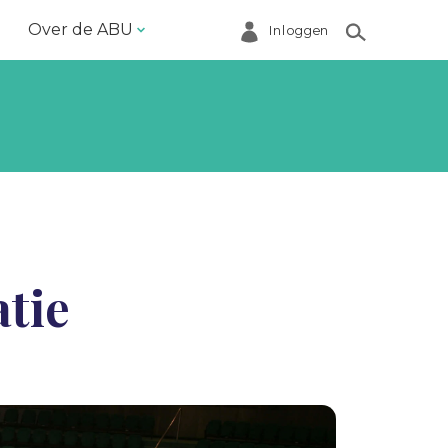
Over de ABU
Inloggen
Bestuur en ABU-bureau
Contact
Helpdesk
Inloggen Mijn ABU
Ledenregister
tie
Ledenservice
Magazine VoorWerk
Melding doen
Over de ABU