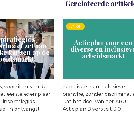
Gerelateerde artike
Artikel
spiratiegids
Actieplan voor een
clusief zet aan
diverse en inclusiev
ijke kansen op de
arbeidsmarkt
beidsmarkt
, voorzitter van de
Een diverse en inclusieve
et eerste exemplaar
branche, zonder discriminati
inspiratiegids
Dat het doel van het ABU-
ief in ontvangst.
Actieplan Diversiteit 3.0.