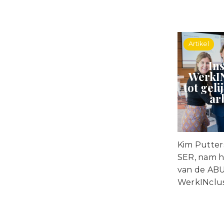
Artikel
In
WerkIN
tot gel
ar
Kim Putters
SER, nam h
van de ABU-
WerkINclus