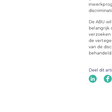
inwerkprog
discrimina
De ABU wil 
belangrijk
verzoeken d
de vertege
van de dis
behandeld
Deel dit art