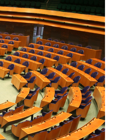
Statuten en reglementen
Vacatures
Vestigingen ABU-leden
Webshop