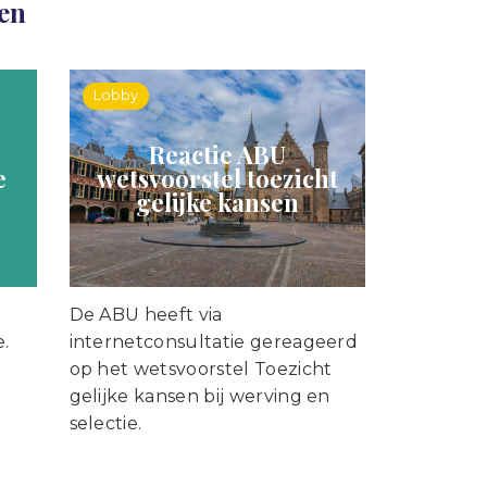
len
Lobby
Reactie ABU
e
wetsvoorstel toezicht
gelijke kansen
De ABU heeft via
e.
internetconsultatie gereageerd
op het wetsvoorstel Toezicht
gelijke kansen bij werving en
selectie.