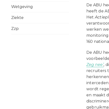
De ABU hee
Wetgeving
heeft de A
Het
Actiep
Ziekte
verantwoor
Zzp
werken we 
monitoring
160 nation
De ABU hee
voorbeelde
Zeg nee’
,
d
recruiters
herkennen 
interceden
wordt rege
en maakt d
discrimine
gebruikmak