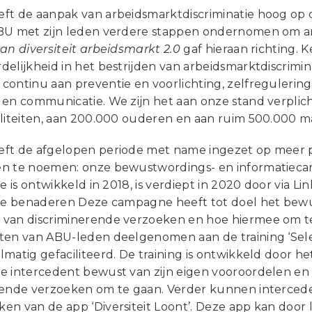
ft de aanpak van arbeidsmarktdiscriminatie hoog op d
BU met zijn leden verdere stappen ondernomen om arb
lan diversiteit arbeidsmarkt 2.0
gaf hieraan richting. 
delijkheid in het bestrijden van arbeidsmarktdiscrimi
continu aan preventie en voorlichting, zelfregulerin
 en communicatie. We zijn het aan onze stand verplic
aliteiten, aan 200.000 ouderen en aan ruim 500.000
ft de afgelopen periode met name ingezet op meer p
n te noemen: onze bewustwordings- en informatiec
ie is ontwikkeld in 2018, is verdiept in 2020 door via L
 te benaderen Deze campagne heeft tot doel het bewu
van discriminerende verzoeken en hoe hiermee om t
ten van ABU-leden deelgenomen aan de training ‘Sel
lmatig gefaciliteerd. De training is ontwikkeld door 
e intercedent bewust van zijn eigen vooroordelen en 
rende verzoeken om te gaan. Verder kunnen interced
en van de app ‘Diversiteit Loont’. Deze app kan doo