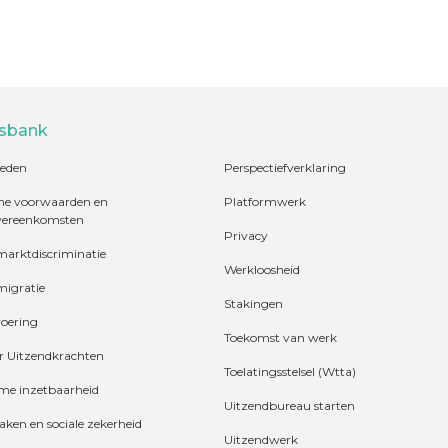
sbank
eden
Perspectiefverklaring
e voorwaarden en
Platformwerk
vereenkomsten
Privacy
marktdiscriminatie
Werkloosheid
migratie
Stakingen
voering
Toekomst van werk
r Uitzendkrachten
Toelatingsstelsel (Wtta)
e inzetbaarheid
Uitzendbureau starten
zaken en sociale zekerheid
Uitzendwerk