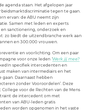
e agenda staan. Het afgelopen jaar
eidsmarktdiscriminatie tegen te gaan.
Kern ervan: de ABU neemt zijn
natie. Samen met leden en experts
g en sanctionering, onderzoek en
ht: zo biedt de uitzendbranche werk aan
 mannen en 300.000 vrouwen.
reventie en voorlichting. Om een paar
ampagne voor onze leden
‘
Werk jij mee?
inkedIn specifiek intercedenten en
st maken van intermediairs en het
e gaan. Daarnaast hebben
ecteren zonder Vooroordelen’. Deze
het College voor de Rechten van de Mens
traint de intercedent om met
enten van ABU-leden gratis
r leden worden opgenomen in het vaste