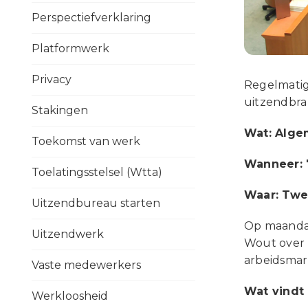
Perspectiefverklaring
Platformwerk
Privacy
Regelmatig
uitzendbra
Stakingen
Wat: Alge
Toekomst van werk
Wanneer: 
Toelatingsstelsel (Wtta)
Waar: Twe
Uitzendbureau starten
Op maandag
Uitzendwerk
Wout over 
arbeidsmark
Vaste medewerkers
Wat vindt
Werkloosheid