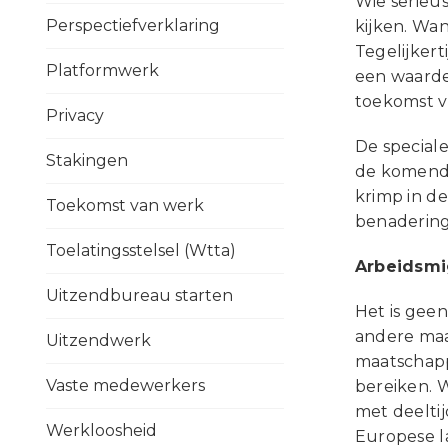
Wie serieu
Perspectiefverklaring
kijken. Wan
Tegelijker
Platformwerk
een waarde
toekomst vo
Privacy
De special
Stakingen
de komende
krimp in d
Toekomst van werk
benadering
Toelatingsstelsel (Wtta)
Arbeidsmig
Uitzendbureau starten
Het is geen
andere maa
Uitzendwerk
maatschappe
Vaste medewerkers
bereiken. 
met deelti
Werkloosheid
Europese la