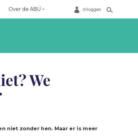
Over de ABU
Inloggen
Bestuur en ABU-bureau
Contact
Helpdesk
Inloggen Mijn ABU
niet? We
Ledenregister
r
Ledenservice
Magazine VoorWerk
Melding doen
Over de ABU
en niet zonder hen. Maar er is meer