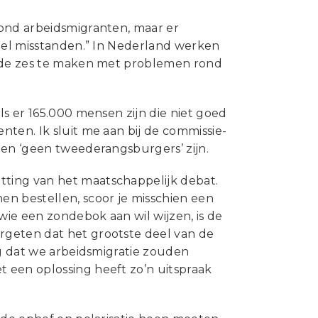
Statuten en reglementen
rond arbeidsmigranten, maar er
Vacatures
veel misstanden.” In Nederland werken
Vestigingen ABU-leden
p de zes te maken met problemen rond
Webshop
ls er 165.000 mensen zijn die niet goed
ten. Ik sluit me aan bij de commissie-
ten ‘geen tweederangsburgers’ zijn.
ting van het maatschappelijk debat.
en bestellen, scoor je misschien een
wie een zondebok aan wil wijzen, is de
rgeten dat het grootste deel van de
ng dat we arbeidsmigratie zouden
 een oplossing heeft zo’n uitspraak