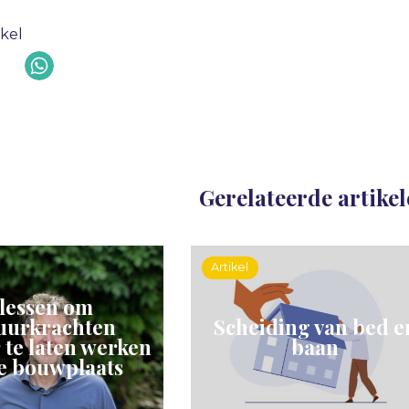
ikel
Gerelateerde artike
Artikel
 lessen om
uurkrachten
Scheiding van bed e
r te laten werken
baan
e bouwplaats