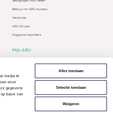
Vestigingen ABU-leden
Bestuur en ABU-bureau
Vacatures
ABU 60 jaar
Magazine VoorWerk
Mijn ABU
Webshop
Alles toestaan
al media te
 van onze
Selectie toestaan
deze gegevens
 op basis van
Weigeren