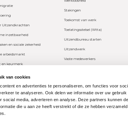
Werkloosheid
migratie
Stakingen
voering
Toekomst van werk
r Uitzendkrachten
Toelatingsstelsel (Wtta)
e inzetbaarheid
Uitzendbureau starten
zaken en sociale zekerheid
Uitzendwerk
ve arbeidsmarkt
Vaste medewerkers
it en keurmerk
Wetgeving
fers en onderzoeken
ik van cookies
Ziekte
ng
ontent en advertenties te personaliseren, om functies voor soci
Zzp
erkeer te analyseren. Ook delen we informatie over uw gebruik
n
or social media, adverteren en analyse. Deze partners kunnen 
ormatie die u aan ze heeft verstrekt of die ze hebben verzameld
es.
ne Bond
Privacy
dondernemingen
restraat 74
Disclaimer