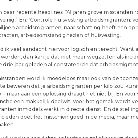
 paar recente headlines: “Al jaren grove misstanden 
weinig.” En: “Controle huisvesting arbeidsmigranten: 
miljoen arbeidsmigranten, naar schatting heeft een o
tracten, arbeidsomstandigheden of huisvesting.
 ik veel aandacht hiervoor logisch en terecht. Want a
orden, dan kan je dat niet meer wegzetten als inciden
e drie jaar geleden al constateerde dat arbeidsmigran
isstanden word ik moedeloos maar ook van de toonzet
te beweren dat je arbeidsmigranten per kilo zou kunn
– maar aan een oplossing draagt het niet bij. En voor 
nche een makkelijk doelwit. Voor het gemak wordt ve
anten inmiddels werkt in directe dienst. En de stelli
bieden doet het misschien goed in de media, maar met
maken.