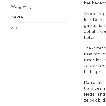
het beken
Wetgeving
Arbeidsmigr
Ziekte
kan. De maa
grip op (ar
Zzp
debat is ve
beter.
Toekomstbe
maatschappe
meerdere o
voorzienin
bijdrage.
Dan gaat h
transities 
Nederland 
ze ook bijd