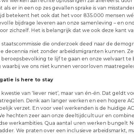
s wil werken aan échte oplossingen zal allereerst doo
t als er in een op zes gevallen sprake is van misstanden
tijd betekent het ook dat het voor 835.000 mensen wé
volle bijdrage leveren aan onze samenleving – en o
or zichzelf. Het is belangrijk dat we ook deze kant van
e staatscommissie die onderzoek deed naar de demogra
 decennia niet zonder arbeidsmigranten kunnen. Ze 
e beroepsbevolking te lijf te gaan en onze welvaart t
 waarbij we ons niet kunnen veroorloven maatregelen 
atie is here to stay
 kwestie van ‘liever niet’, maar van én-én. Dat geldt v
tregelen. Denk aan langer werken en een hogere AOW
lijk verzet. En voor veel werkenden is de huidige AOW
We hechten zeer aan onze deeltijdcultuur en combiner
jdse werkambities. Qua aantal uren werken bungelt 
dder. We praten over een inclusieve arbeidsmarkt, maa