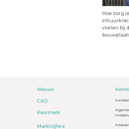
Hoe zorg j
inhuurkrac
voelen bij 
bouwplaat
Nieuws
Kenni
Aanbest
CAO
Algemen
Keurmerk
modelo
Arbeids
Marktcijfers