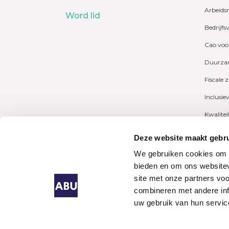
Arbeids
Word lid
Bedrijfs
Cao voo
Duurzam
Fiscale 
Inclusie
Kwalite
Marktcij
Deze website maakt gebru
Payrolli
We gebruiken cookies om c
bieden en om ons websitev
Pensioe
site met onze partners vo
combineren met andere inf
uw gebruik van hun servic
Algeme
Uitzen
Singapo