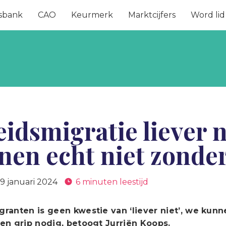
sbank
CAO
Keurmerk
Marktcijfers
Word lid
idsmigratie liever 
nen echt niet zonde
9 januari 2024
6 minuten leestijd
ranten is geen kwestie van ‘liever niet’, we kunn
en grip nodig, betoogt Jurriën Koops.