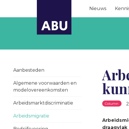
Nieuws
Kenni
Arbe
Aanbesteden
kun
Algemene voorwaarden en
modelovereenkomsten
Arbeidsmarktdiscriminatie
2
Column
Arbeidsmigratie
Arbeidsmig
draagvlak 
Bedrijfsvoering