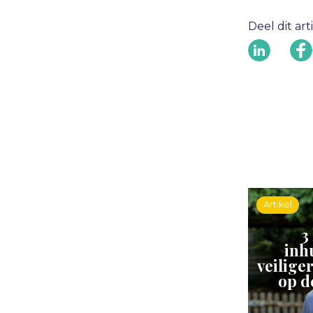
Deel dit art
Artikel
3
inh
veilige
op d