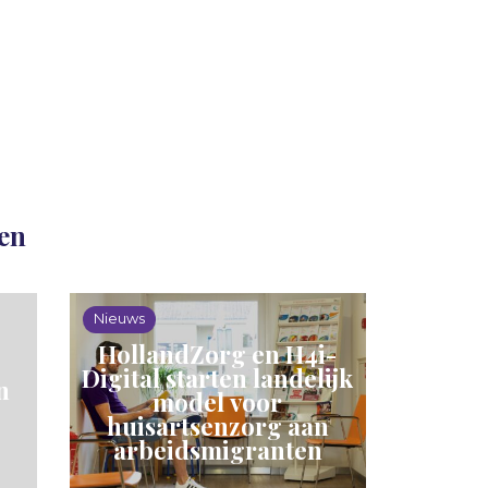
len
Nieuws
HollandZorg en H4i-
Digital starten landelijk
n
model voor
huisartsenzorg aan
arbeidsmigranten