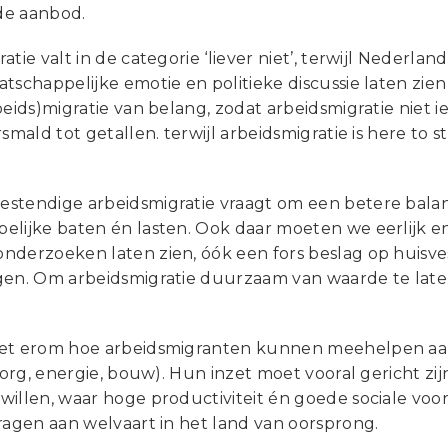
de aanbod.
atie valt in de categorie ‘liever niet’, terwijl Nederla
tschappelijke emotie en politieke discussie laten zien
beids)migratie van belang, zodat arbeidsmigratie niet i
rsmald tot getallen. terwijl arbeidsmigratie is here to 
stendige arbeidsmigratie vraagt om een betere balan
lijke baten én lasten. Ook daar moeten we eerlijk en d
nderzoeken laten zien, óók een fors beslag op huisves
gen. Om arbeidsmigratie duurzaam van waarde te laten 
et erom hoe arbeidsmigranten kunnen meehelpen aan
(zorg, energie, bouw). Hun inzet moet vooral gericht z
willen, waar hoge productiviteit én goede sociale vo
ragen aan welvaart in het land van oorsprong.