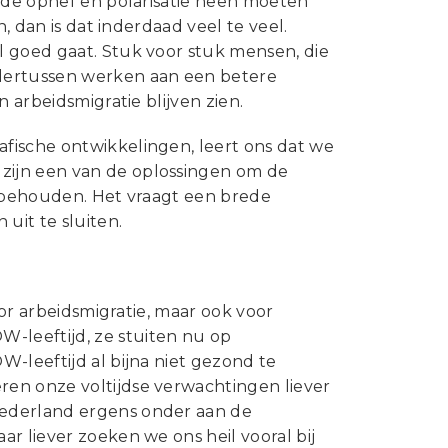
r de ophef en polarisatie heen moeten
, dan is dat inderdaad veel te veel.
l goed gaat. Stuk voor stuk mensen, die
ndertussen werken aan een betere
 arbeidsmigratie blijven zien.
fische ontwikkelingen, leert ons dat we
zijn een van de oplossingen om de
e behouden. Het vraagt een brede
uit te sluiten.
oor arbeidsmigratie, maar ook voor
-leeftijd, ze stuiten nu op
-leeftijd al bijna niet gezond te
en onze voltijdse verwachtingen liever
Nederland ergens onder aan de
r liever zoeken we ons heil vooral bij