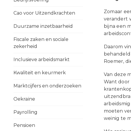
Zomaar een
Cao voor Uitzendkrachten
verandert 
Duurzame inzetbaarheid
bijna een 
arbeidscon
Fiscale zaken en sociale
zekerheid
Daarom vind
behandeld w
Inclusieve arbeidsmarkt
Roemer, di
Kwaliteit en keurmerk
Van deze m
Want door 
Marktcijfers en onderzoeken
krantenkop 
uitzendbra
Oekraïne
arbeidsmigr
moeten ver
Payrolling
weinig te 
Pensioen