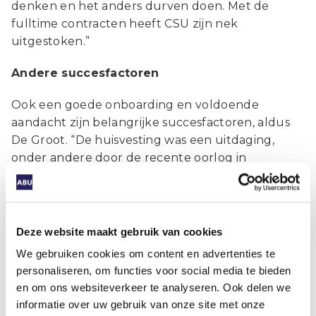
denken en het anders durven doen. Met de
fulltime contracten heeft CSU zijn nek
uitgestoken.”
Andere succesfactoren
Ook een goede onboarding en voldoende
aandacht zijn belangrijke succesfactoren, aldus
De Groot. “De huisvesting was een uitdaging,
onder andere door de recente oorlog in
Oekraïne. Maar ook daarvoor hebben we met
onze klanten goede afspraken kunnen maken.
Inmiddels zijn er zelfs leuke samenwerkingen op
de vakantieparken ontstaan, zoals een
Deze website maakt gebruik van cookies
schoonmaker die met veel plezier in de
We gebruiken cookies om content en advertenties te
weekenden pizza’s bakt in de horecagelegenheid
personaliseren, om functies voor social media te bieden
van onze klant. En we bieden onze medewerkers
en om ons websiteverkeer te analyseren. Ook delen we
elektrische fietsen, zodat ze de omgeving
informatie over uw gebruik van onze site met onze