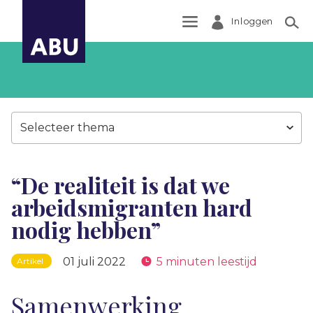
Inloggen
Zoek
Selecteer thema
“De realiteit is dat we
arbeidsmigranten hard
nodig hebben”
01 juli 2022
5 minuten leestijd
Artikel
Samenwerking