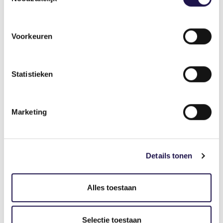
Deel dit artikel
Voorkeuren
Statistieken
Marketing
Gerelateerde artikelen
Artikel
Details tonen
Alles toestaan
3 lessen om inhuurkrachten veiliger
Selectie toestaan