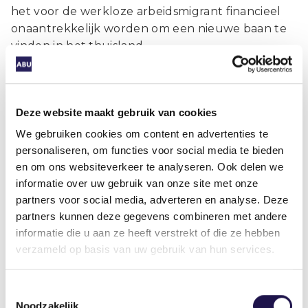
het voor de werkloze arbeidsmigrant financieel
onaantrekkelijk worden om een nieuwe baan te
vinden in het thuisland.
Ook het kabinet is tegen het plan van de EU.
Minister Koolmees heeft tijdens het debat
aangegeven dat hij exportfraude wil voorkomen
Deze website maakt gebruik van cookies
door de controle en handhaving te verbeteren.
We gebruiken cookies om content en advertenties te
In Nederland en het thuisland. In een pilot van
personaliseren, om functies voor social media te bieden
het UWV wordt op dit moment al onderzocht of
en om ons websiteverkeer te analyseren. Ook delen we
een controle bij de ex-werkgever op de
informatie over uw gebruik van onze site met onze
verwijtbaarheid van de werkloosheid, het UWV
partners voor social media, adverteren en analyse. Deze
helpt in het beter beoordelen of de werknemer
partners kunnen deze gegevens combineren met andere
terecht een WW-uitkering aanvraagt. De ABU is
informatie die u aan ze heeft verstrekt of die ze hebben
actief betrokken bij de pilot om door
verzameld op basis van uw gebruik van hun services.
samenwerking tussen uitzendondernemingen en
UWV fraude met WW-aanvragen effectiever te
Toestemmingsselectie
kunnen bestrijden.
Noodzakelijk