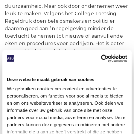
duurzaamheid. Maar ook door ondernemen weer
leuk te maken. Volgens het College Toetsing
Regeldruk doen beleidsmakers en politici er
daarom goed aan ‘in regelgeving minder de
toevlucht te nemen tot nieuwe of aanvullende
eisen en procedures voor bedrijven. Het is beter
om eerst te kijken of de bestaande normen
strikter en consequenter kunnen worden
gehandhaafd.’
Wij sluiten ons bij deze oproepen aan. Onze
Deze website maakt gebruik van cookies
sector heeft de afgelopen jaren al een forse
We gebruiken cookies om content en advertenties te
toename aan wet- en regelgeving doorgemaakt,
personaliseren, om functies voor social media te bieden
waarbij de meest impactvolle wetswijzigingen
en om ons websiteverkeer te analyseren. Ook delen we
nog in het verschiet liggen. Als samenleving staan
informatie over uw gebruik van onze site met onze
we voor de opgave om internationale
partners voor social media, adverteren en analyse. Deze
medewerkers op een menswaardige manier te
partners kunnen deze gegevens combineren met andere
laten werken en wonen in Nederland. Dat vraagt
informatie die u aan ze heeft verstrekt of die ze hebben