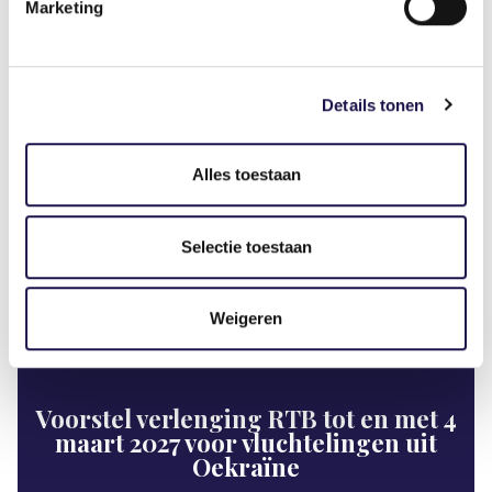
Marketing
Details tonen
Vanaf 4 september 2025 verliezen derdelanders
Alles toestaan
uit Oekraïne stapsgewijs hun rechten op basis van
de RTB.
Selectie toestaan
Nieuws
Weigeren
Voorstel verlenging RTB tot en met 4
maart 2027 voor vluchtelingen uit
Oekraïne