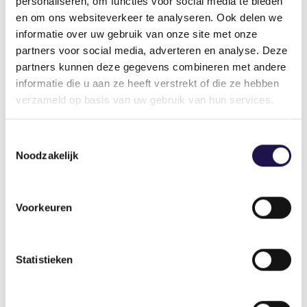
personaliseren, om functies voor social media te bieden
Deel dit artikel
en om ons websiteverkeer te analyseren. Ook delen we
informatie over uw gebruik van onze site met onze
partners voor social media, adverteren en analyse. Deze
partners kunnen deze gegevens combineren met andere
informatie die u aan ze heeft verstrekt of die ze hebben
verzameld op basis van uw gebruik van hun services.
Gerelateerde artikelen
Toestemmingsselectie
Noodzakelijk
Nieuws
Voorkeuren
Statistieken
Einde tijdelijke bescherming
derdelanders Oekraïne per 4
september 2025