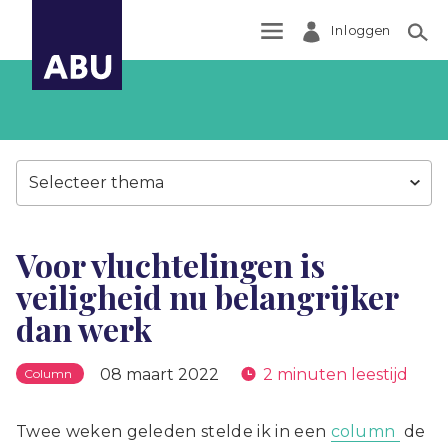
Inloggen
Zoek
Selecteer thema
Voor vluchtelingen is
veiligheid nu belangrijker
dan werk
08 maart 2022
2 minuten leestijd
Column
Twee weken geleden stelde ik in een
column
de